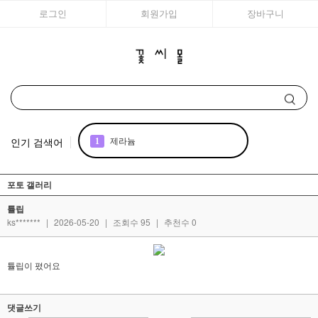
로그인
회원가입
장바구니
인기 검색어
1
제라늄
2
국화
포토 갤러리
튤립
3
아이비
ks*******
|
2026-05-20
|
조회수 95
|
추천수 0
4
리갈
튤립이 폈어요
5
꽃씨
댓글쓰기