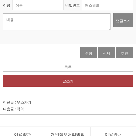
6
매발톱
이름
비밀번호
7
접시꽃
댓글쓰기
8
시계초
9
플록스
수정
삭제
추천
10
백합
목록
글쓰기
이전글 :
무스카리
다음글 :
작약
이용약관
개인정보처리방침
이용안내