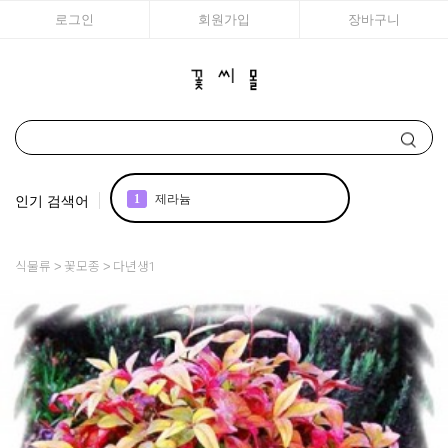
로그인
회원가입
장바구니
인기 검색어
1
제라늄
2
국화
식물류
꽃모종
다년생1
3
구근
4
리갈
5
모종