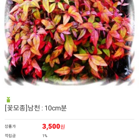
6
펜스테몬
7
비올라
8
접시꽃
9
에키네시아
10
임파첸스
[꽃모종]남천 : 10cm분
3,500
원
상품가
적립금
1%