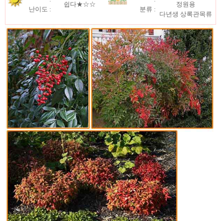
쉽다★☆☆
정원용
난이도 :
분류 :
다년생 상록관목류