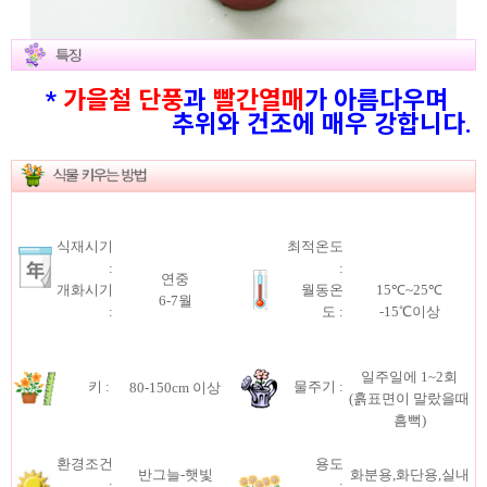
*
가을철 단풍
과
빨간열매
가 아름다우며
추위와 건조에 매우 강합니다.
식재시기
최적온도
:
:
연중
개화시기
월동온
15℃~25℃
6-7월
:
도 :
-15℃이상
일주일에 1~2회
키 :
물주기 :
80-150cm 이상
(흙표면이 말랐을때
흠뻑)
환경조건
용도
반그늘-햇빛
화분용,화단용,실내
:
: