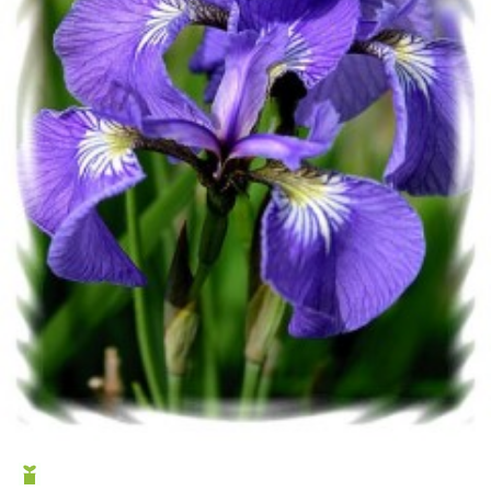
6
매발톱
7
아이비 제라늄
8
에키네시아
9
대국
10
플록스