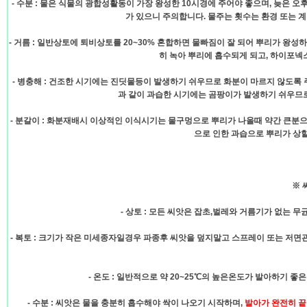
- 수분 : 물은 식물의 광합성활동이 가장 왕성한 10시경에 주어야 좋으며, 늦은
가 있으니 주의합니다. 물주는 횟수는 환경 또는 
- 거름 : 일반상토에 퇴비상토를 20~30% 혼합하면 물빠짐이 잘 되어 뿌리가 왕
히 녹아 뿌리에 흡수되게 되고, 하이포
- 병충해 : 건조한 시기에는 진딧물등이 발생하기 쉬우므로 화분이 마르지 않도록 
과 같이 과습한 시기에는 곰팡이가 발생하기 쉬우므로
- 분갈이 : 화분재배시 이상적인 이식시기는 물구멍으로 뿌리가 나올때 약간 큰분
으로 인한 과습으로 뿌리가 상
※ 
- 상토 : 모든 씨앗은 잡초,벌레와 거름기가 없는 
- 복토 : 크기가 작은 미세종자일경우 파종후 씨앗을 덮지말고 스프레이 또는 저
- 온도 : 일반적으로 약 20~25℃의 높은온도가 발아하기 
- 수분 : 씨앗은 물을 충분히 흡수해야 싹이 나오기 시작하며,
발아가 완전히 끝