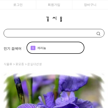
로그인
회원가입
장바구니
인기 검색어
1
제라늄
2
국화
식물류
꽃모종
온실다년생
3
아이비
4
조날
5
리갈