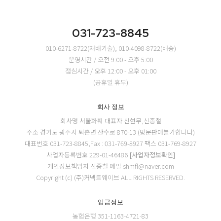
031-723-8845
010-6271-8722(재배기술), 010-4098-8722(배송)
운영시간 / 오전 9:00 - 오후 5:00
점심시간 / 오후 12:00 - 오후 01:00
(공휴일 휴무)
회사 정보
회사명 서울화훼
대표자 신현무,신종철
주소 경기도 광주시 퇴촌면 산수로 870-13 (방문판매불가합니다)
대표번호 031-723-8845,Fax : 031-769-8927
팩스 031-769-8927
사업자등록번호 229-01-46486
[사업자정보확인]
개인정보책임자 신종철
메일 shmfl@naver.com
Copyright (c) (주)커넥트웨이브 ALL RIGHTS RESERVED.
입금정보
농협은행 351-1163-4721-83