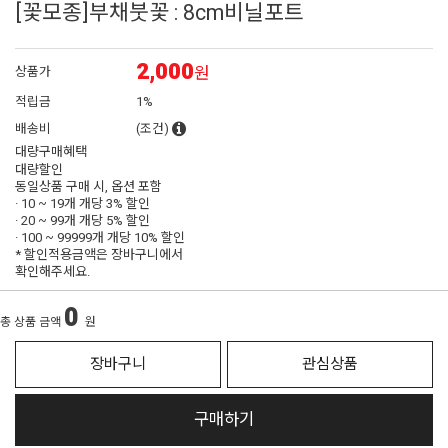
[꽃모종]부채붓꽃 : 8cm비닐포트
2,000
원
상품가
적립금
1%
배송비
(조건)
대량구매혜택
대량할인
동일상품 구매 시, 옵션 포함
· 10 ~ 19개 개당
3% 할인
· 20 ~ 99개 개당
5% 할인
· 100 ~ 99999개 개당
10% 할인
* 할인적용금액은 장바구니에서
확인해주세요.
0
총 상품 금액
원
장바구니
관심상품
구매하기