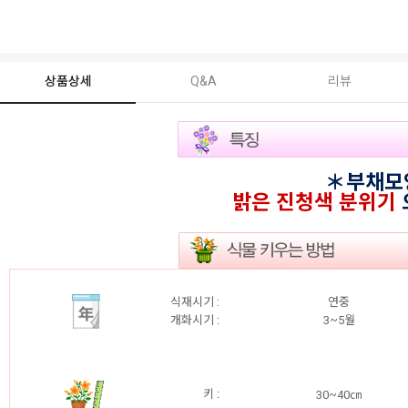
상품상세
Q&A
리뷰
＊부채모
밝은 진청색 분위기
식재시기 :
연중
개화시기
:
3~5월
키
:
30~40㎝