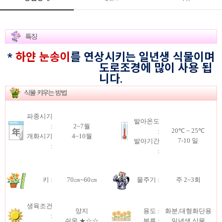
*
하얀 눈송이
를 연상시키는 일년생 식물이며
도로조경에 많이 사용 됩
니다.
파종시기
발아온도
:
2~7월
20℃ ~ 25℃
:
개화시기
4~10월
7-10 일
발아기간
:
:
키 :
70㎝~60㎝
물주기 :
주 2~3회
생육조건
양지
용도 :
화분,대형화단용
:
쉬움
★☆☆
분류 :
일년생 식물