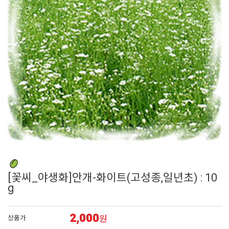
6
접시꽃
7
에키네시아
8
비올라
9
어린모종 국화
10
다알리아
[꽃씨_야생화]안개-화이트(고성종,일년초) : 10
g
2,000
원
상품가