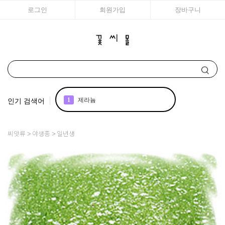
로그인
회원가입
장바구니
인기 검색어
1
제라늄
2
국화
씨앗류
야생종
일년생
3
구근
4
리갈
5
모종