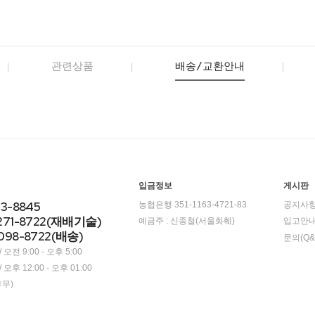
관련상품
배송/교환안내
입금정보
게시판
23-8845
농협은행 351-1163-4721-83
공지사
271-8722(재배기술)
예금주 : 신종철(서울화훼)
입고안
098-8722(배송)
문의(Q&
오전 9:00 - 오후 5:00
오후 12:00 - 오후 01:00
휴무)