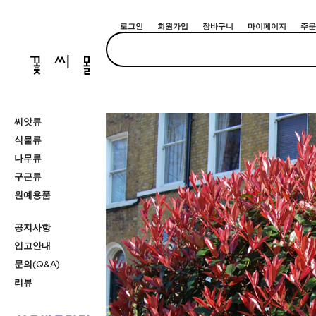
로그인
회원가입
장바구니
마이페이지
주문
씨앗류
식물류
나무류
구근류
원예용품
공지사항
입고안내
문의(Q&A)
리뷰