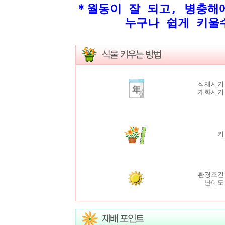
＊
월동이 잘 되고, 병충해
누구나 쉽게 키울수 
식재시기
개화시
환경조건
난이도