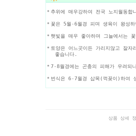
＊추위에 매우강하여 전국 노지월동합
＊꽃은 5월-6월경 피며 생육이 왕성하
＊햇빛을 매우 좋아하며 그늘에서는 꽃
＊토양은 어느곳이든 가리지않고 잘자
좋습니다.
＊7-8월경에는 곤충의 피해가 우려되
＊번식은 6-7월경 삽목(꺽꽂이)하여 
상품 상세 