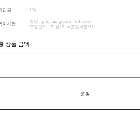
적립금
1%
학명 : photinia glabra 'red robin'
특이사항
포장단위 : 지름12cm연질화분/1개
총 상품 금액
품절