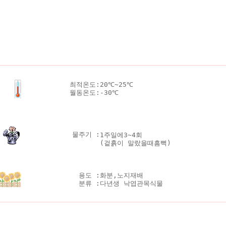
최적온도:
20℃~25℃
월동온도:
-30℃
물주기 :
1주일에3~4회
(겉흙이 말랐을때흠뻑)
용도 :
화분,노지재배
분류 :
다년생 낙엽관목식물