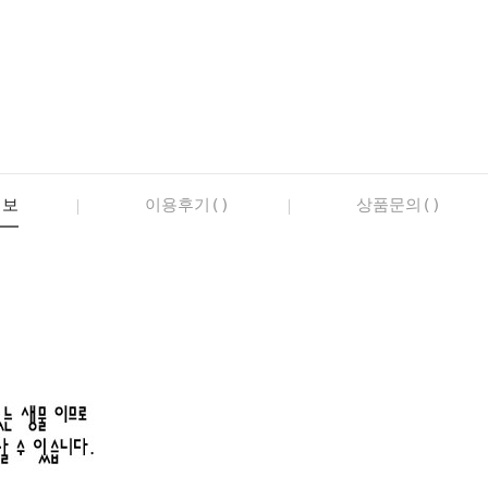
정보
이용후기()
상품문의()