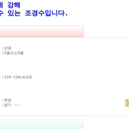
에 강해
있는 조경수입니다.
 :
연중
기
:
5월또는9월
키
:
120~150cm내외
 :
햇빛
 :
쉽다 ☆☆☆