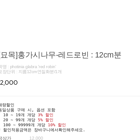
[묘목]홍가시나무-레드로빈 : 12cm분
명 : photinia glabra 'red robin'
포장단위 : 지름12cm연질화분/1개
12,000
대량할인
동일상품 구매 시, 옵션 포함
· 10 ~ 19개 개당
3% 할인
· 20 ~ 99개 개당
5% 할인
· 100 ~ 99999개 개당
10% 할인
* 할인적용금액은 장바구니에서확인해주세요.
정상가
12,000