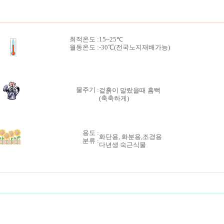
최적온도 :
15~25℃
월동온도 :
-30℃(전국노지재배가능)
물주기 :
겉흙이 말랐을때 흠뻑
(축축하게)
용도 :
화단용, 화분용,조경용
분류 :
다년생 숙근식물