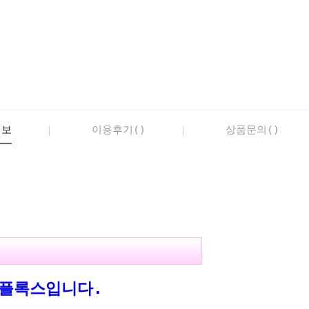
정보
이용후기()
상품문의()
근플록스입니다.