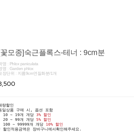
[꽃모종]숙근플록스-테너 : 9cm분
학명 : Phlox paniculata
영명 : Garden phlox
포장단위 : 지름9cm연질화분/1개
3,500
대량할인
동일상품 구매 시, 옵션 포함
· 10 ~ 19개 개당
3% 할인
· 20 ~ 99개 개당
5% 할인
· 100 ~ 99999개 개당
10% 할인
* 할인적용금액은 장바구니에서확인해주세요.