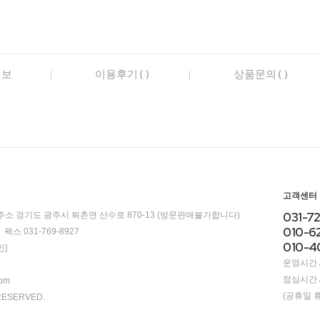
정보
이용후기()
상품문의()
고객센터
031-7
주소 경기도 광주시 퇴촌면 산수로 870-13 (방문판매불가합니다)
010-6
팩스 031-769-8927
010-4
]
운영시간 / 
점심시간 / 
com
(공휴일 
RESERVED.