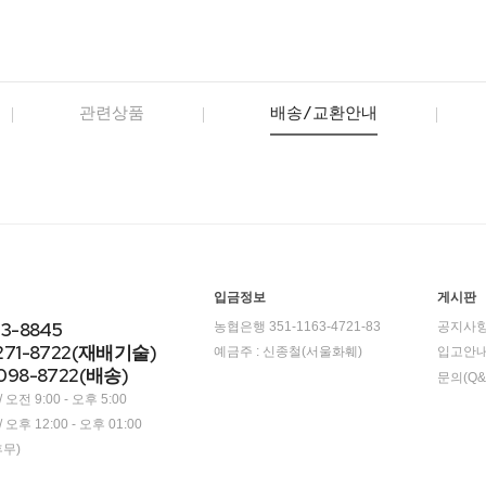
관련상품
배송/교환안내
입금정보
게시판
23-8845
농협은행 351-1163-4721-83
공지사
271-8722(재배기술)
예금주 : 신종철(서울화훼)
입고안
098-8722(배송)
문의(Q&
오전 9:00 - 오후 5:00
오후 12:00 - 오후 01:00
휴무)