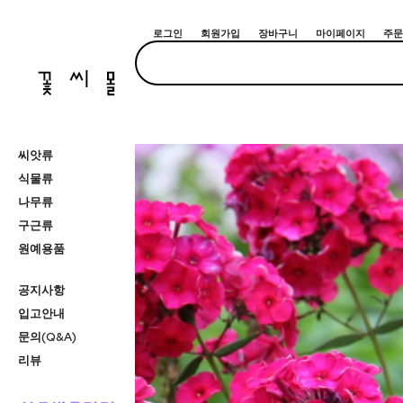
로그인
회원가입
장바구니
마이페이지
주문
씨앗류
식물류
나무류
구근류
원예용품
공지사항
입고안내
문의(Q&A)
리뷰