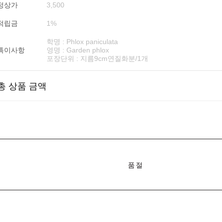
정상가
3,500
적립금
1%
학명 : Phlox paniculata
특이사항
영명 : Garden phlox
포장단위 : 지름9cm연질화분/1개
총 상품 금액
품절