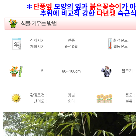
＊
단풍잎
모양의 잎과
붉은꽃송이
가 
추위에 비교적 강한
다년생
숙근식
식재시기 :
연중
최적온도:
개화시기
:
6~10월
월동온도:
키
:
물주기 :
80~100cm
환경조건 :
햇빛
용도 :
난이도 :
쉽다
분류 :