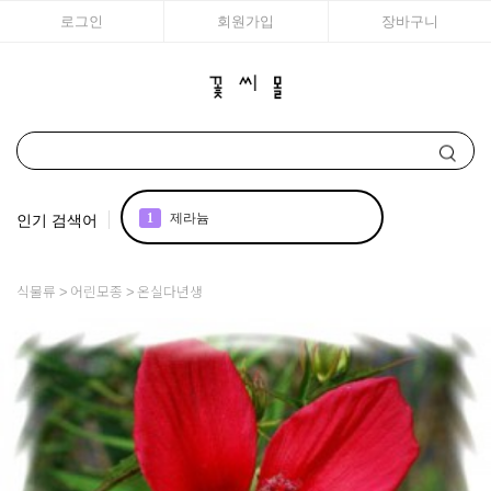
로그인
회원가입
장바구니
인기 검색어
1
제라늄
2
국화
식물류
어린모종
온실다년생
3
아이비
4
매발톱
5
백합