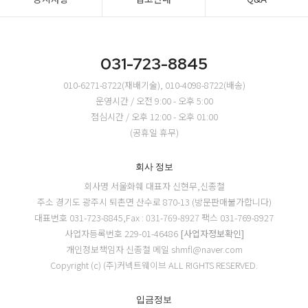
031-723-8845
010-6271-8722(재배기술), 010-4098-8722(배송)
운영시간 / 오전 9:00 - 오후 5:00
점심시간 / 오후 12:00 - 오후 01:00
(공휴일 휴무)
회사 정보
회사명 서울화훼
대표자 신현무,신종철
주소 경기도 광주시 퇴촌면 산수로 870-13 (방문판매불가합니다)
대표번호 031-723-8845,Fax : 031-769-8927
팩스 031-769-8927
사업자등록번호 229-01-46486
[사업자정보확인]
개인정보책임자 신종철
메일 shmfl@naver.com
Copyright (c) (주)커넥트웨이브 ALL RIGHTS RESERVED.
입금정보