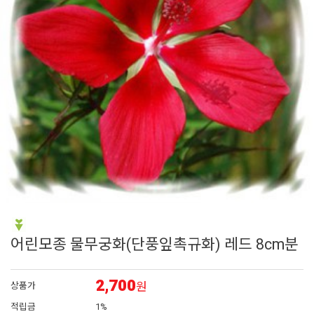
6
채송화
7
시계초
8
플록스
9
에키네시아
10
리갈
어린모종 물무궁화(단풍잎촉규화) 레드 8cm분
2,700
원
상품가
적립금
1%