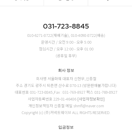
031-723-8845
010-6271-8722(재배기술), 010-4098-8722(배송)
운영시간 / 오전 9:00 - 오후 5:00
점심시간 / 오후 12:00 - 오후 01:00
(공휴일 휴무)
회사 정보
회사명 서울화훼
대표자 신현무,신종철
주소 경기도 광주시 퇴촌면 산수로 870-13 (방문판매불가합니다)
대표번호 031-723-8845,Fax : 031-769-8927
팩스 031-769-8927
사업자등록번호 229-01-46486
[사업자정보확인]
개인정보책임자 신종철
메일 shmfl@naver.com
Copyright (c) (주)커넥트웨이브 ALL RIGHTS RESERVED.
입금정보