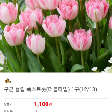
6
백합
7
에키네시아
8
페츄니아
9
백일홍
10
접시꽃
구근 튤립 폭스트롯(더블타입) 1구(12/13)
1,100
원
상품가
적립금
1%