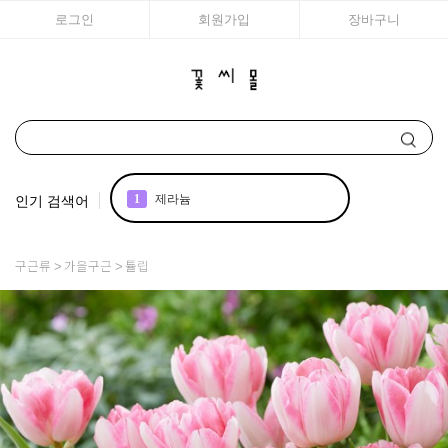
로그인
회원가입
장바구니
인기 검색어
1
제라늄
2
국화
구근류
가을구근
튤립
3
리갈
4
어린모종 국화
5
조날