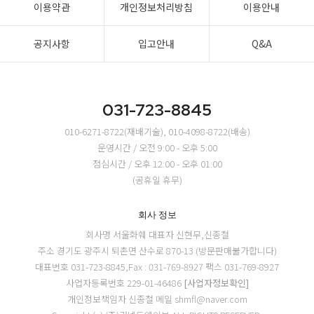
이용약관
개인정보처리방침
이용안내
공지사항
입고안내
Q&A
031-723-8845
010-6271-8722(재배기술), 010-4098-8722(배송)
운영시간 / 오전 9:00 - 오후 5:00
점심시간 / 오후 12:00 - 오후 01:00
(공휴일 휴무)
회사 정보
회사명 서울화훼
대표자 신현무,신종철
주소 경기도 광주시 퇴촌면 산수로 870-13 (방문판매불가합니다)
대표번호 031-723-8845,Fax : 031-769-8927
팩스 031-769-8927
사업자등록번호 229-01-46486
[사업자정보확인]
개인정보책임자 신종철
메일 shmfl@naver.com