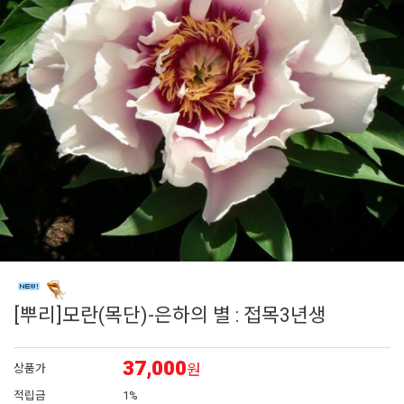
6
매발톱
7
에키네시아
8
아이비 제라늄
9
대국
10
플록스
[뿌리]모란(목단)-은하의 별 : 접목3년생
37,000
원
상품가
적립금
1%