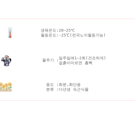
생육온도:
20~25℃
월동온도:
-25℃(전국노지월동가능)
일주일에1~2회(건조하게)
물주기 :
겉흙이마르면 흠뻑
용도 :
화분,화단용
분류 :
다년생 숙근식물