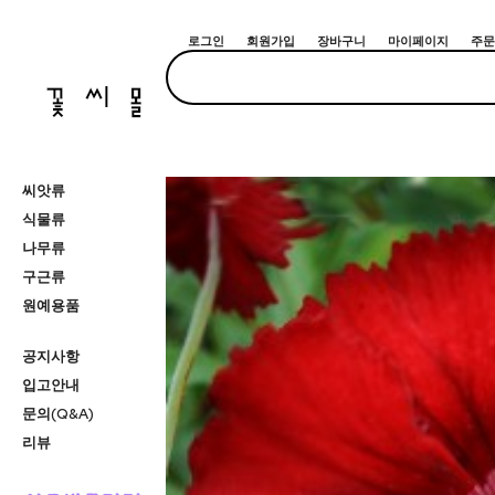
로그인
회원가입
장바구니
마이페이지
주문
씨앗류
식물류
나무류
구근류
원예용품
공지사항
입고안내
문의(Q&A)
리뷰