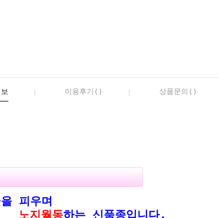
정보
이용후기()
상품문의()
꽃을 피우며
노지월동
하는 신품종입니다.