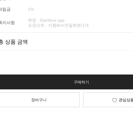
적립금
1%
학명 : Dianthus spp.
특이사항
포장단위 : 지름8cm연질화분/1개
총 상품 금액
구매하기
장바구니
관심상