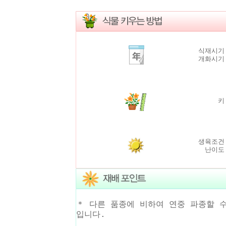
식재시기
개화시기
키
생육조건
난이도
＊ 다른 품종에 비하여 연중 파종할 
입니다.