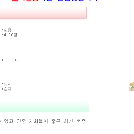
 :
연중
 :
4~10월
 :
15~20㎝
 :
양지
 :
쉽다
수 있고 연중 개화율이 좋은 최신 품종