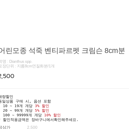
어린모종 석죽 벤티파르펫 크림슨 8cm분
학명 : Dianthus spp.
포장단위 : 지름8cm연질화분/1개
2,500
대량할인
동일상품 구매 시, 옵션 포함
· 10 ~ 19개 개당
3% 할인
· 20 ~ 99개 개당
5% 할인
· 100 ~ 99999개 개당
10% 할인
* 할인적용금액은 장바구니에서확인해주세요.
정상가
2,500