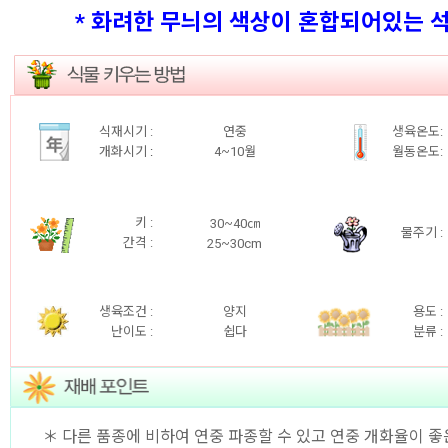
* 화려한 무늬의 색상이 혼합되어있는 
식재시기 :
연중
생육온도:
개화시기
:
4~10
월
월동온도:
키 :
30~40㎝
물주기 :
간격 :
25~30cm
생육조건 :
양지
용도 :
난이도 :
쉽다
분류 :
＊ 다른 품종에 비하여 연중 파종할 수 있고 연중 개화율이 좋