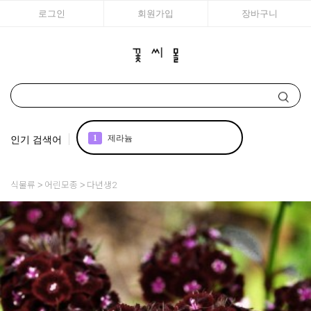
로그인
회원가입
장바구니
인기 검색어
1
제라늄
2
국화
식물류
어린모종
다년생2
3
구근
4
리갈
5
모종