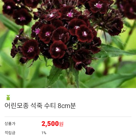
6
접시꽃
7
어린모종 국화
8
비올라
9
펜스테몬
10
에키네시아
어린모종 석죽 수티 8cm분
2,500
원
상품가
적립금
1%