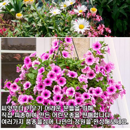
7
시계초
8
플록스
9
리갈
10
장미
1
제라늄