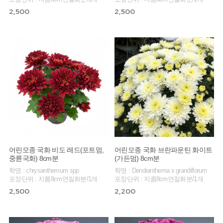
2,500
2,500
어린모종 국화 비도 레드(포트멈,
어린모종 국화 브란파운틴 화이트
중륜국화) 8cm분
(가든멈) 8cm분
학명 : chrysanthemum spp
학명 : Dendranthema x grandiflorum
포장단위 : 지름8cm연질화분/1개
포장단위 : 지름8cm연질화분/1개
2,500
2,200