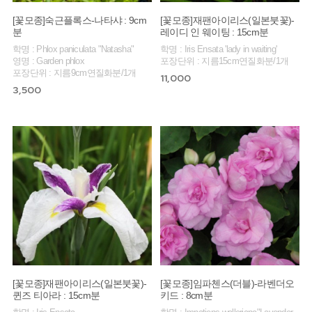
[꽃모종]숙근플록스-나타샤 : 9cm
[꽃모종]재팬아이리스(일본붓꽃)-
분
레이디 인 웨이팅 : 15cm분
학명 : Phlox paniculata "Natasha"
학명 : Iris Ensata 'lady in waiting'
영명 : Garden phlox
포장단위 : 지름15cm연질화분/1개
포장단위 : 지름9cm연질화분/1개
11,000
3,500
[꽃모종]재팬아이리스(일본붓꽃)-
[꽃모종]임파첸스(더블)-라벤더오
퀸즈 티아라 : 15cm분
키드 : 8cm분