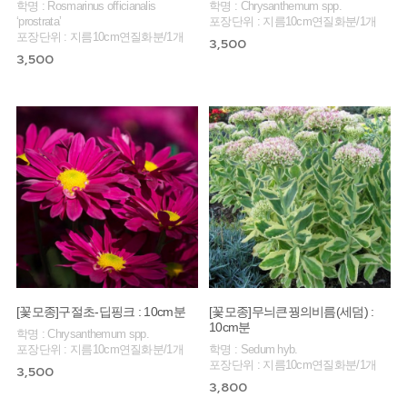
학명 : Rosmarinus officianalis
학명 : Chrysanthemum spp.
‘prostrata’
포장단위 : 지름10cm연질화분/1개
포장단위 : 지름10cm연질화분/1개
3,500
3,500
[꽃모종]구절초-딥핑크 : 10cm분
[꽃모종]무늬큰꿩의비름(세덤) :
10cm분
학명 : Chrysanthemum spp.
포장단위 : 지름10cm연질화분/1개
학명 : Sedum hyb.
포장단위 : 지름10cm연질화분/1개
3,500
3,800