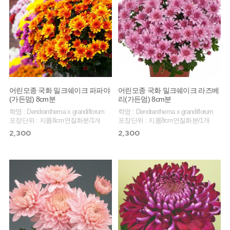
어린모종 국화 밀크쉐이크 파파야
어린모종 국화 밀크쉐이크 라즈베
(가든멈) 8cm분
리(가든멈) 8cm분
학명 : Dendranthema x grandiflorum
학명 : Dendranthema x grandiflorum
포장단위 : 지름8cm연질화분/1개
포장단위 : 지름8cm연질화분/1개
2,300
2,300