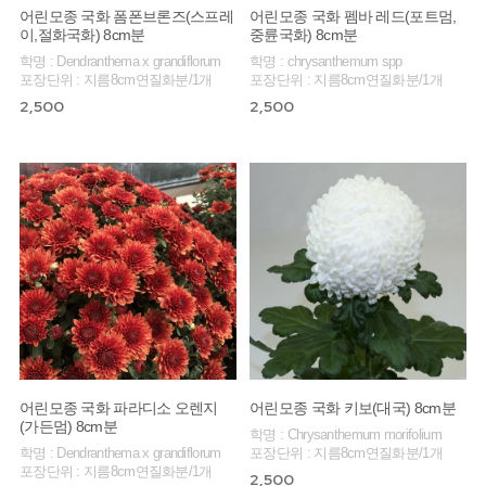
어린모종 국화 폼폰브론즈(스프레
어린모종 국화 펨바 레드(포트멈,
이,절화국화) 8cm분
중륜국화) 8cm분
학명 : Dendranthema x grandiflorum
학명 : chrysanthemum spp
포장단위 : 지름8cm연질화분/1개
포장단위 : 지름8cm연질화분/1개
2,500
2,500
어린모종 국화 파라디소 오렌지
어린모종 국화 키보(대국) 8cm분
(가든멈) 8cm분
학명 : Chrysanthemum morifolium
학명 : Dendranthema x grandiflorum
포장단위 : 지름8cm연질화분/1개
포장단위 : 지름8cm연질화분/1개
2,500