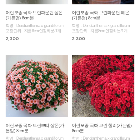
어린모종 국화 브란파운틴 살몬
어린모종 국화 브란파운틴 레몬
(가든멈) 8cm분
(가든멈) 8cm분
학명 : Dendranthema x grandiflorum
학명 : Dendranthema x grandiflorum
포장단위 : 지름8cm연질화분/1개
포장단위 : 지름8cm연질화분/1개
2,300
2,300
어린모종 국화 브란쁘띠 살몬(가
어린모종 국화 브란 칠리(가든멈)
든멈) 8cm분
8cm분
학명 : Dendranthema x grandiflorum
학명 : Dendranthema x grandiflorum