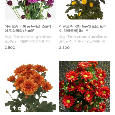
어린모종 국화 폼폰퍼플(스프레
어린모종 국화 폼폰옐로(스프레
이,절화국화) 8cm분
이,절화국화) 8cm분
학명 : Dendranthema x grandiflorum
학명 : Dendranthema x grandiflorum
포장단위 : 지름8cm연질화분/1개
포장단위 : 지름8cm연질화분/1개
2,500
2,500