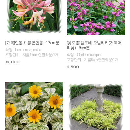
[묘목]인동초-붉은인동 : 17cm분
[꽃모종]켈로네-오빌리카(거북머
리꽃) : 9cm분
학명 : Lonicera japonica
포장단위 : 지름17cm연질화분/1개
학명 : Chelone obliqua
포장단위 : 지름9cm연질화분/1개
14,000
4,500