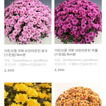
어린모종 국화 브란파운틴 퍼플
어린모종 국화 브란파운틴 핑크
(가든멈) 8cm분
(가든멈) 8cm분
학명 : Dendranthema x grandiflorum
학명 : Dendranthema x grandiflorum
포장단위 : 지름8cm연질화분/1개
포장단위 : 지름8cm연질화분/1개
2,300
2,300