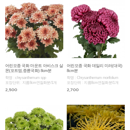
어린모종 국화 마운트 아비스크 살
어린모종 국화 데일리 미러(대국)
몬(포트멈,중륜국화) 8cm분
8cm분
학명 : chrysanthemum spp
학명 : Chrysanthemum morifolium
포장단위 : 지름8cm연질화분/1개
포장단위 : 지름8cm연질화분/1개
2,500
2,700