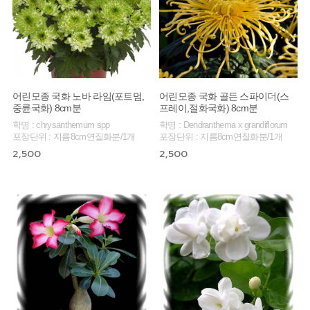
어린모종 국화 노바 라임(포트멈,
어린모종 국화 골든 스파이더(스
중륜국화) 8cm분
프레이,절화국화) 8cm분
학명 : chrysanthemum spp
학명 : Dendranthema x grandiflorum
포장단위 : 지름8cm연질화분/1개
포장단위 : 지름8cm연질화분/1개
2,500
2,500