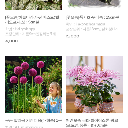
[꽃모종]하늘바라기-선버스트(헬
[꽃모종]풍지초-무늬종 : 15cm분
리오프시스) : 9cm분
학명 : Hakonechloa macra
학명 : Heliopsis spp
포장단위 : 지름15cm연질화분/1개
포장단위 : 지름9cm연질화분/1개
15,000
4,000
구근 알리움 기간티움(대형종) 1구
어린모종 국화 화이어스톤 핑크
(포트멈,중륜국화) 8cm분
학명 : Allium albopilosum