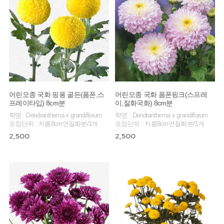
어린모종 국화 핑퐁 골든(폼폰,스
어린모종 국화 폼폰핑크(스프레
프레이타입) 8cm분
이,절화국화) 8cm분
학명 : Dendranthema x grandiflorum
학명 : Dendranthema x grandiflorum
포장단위 : 지름8cm연질화분/1개
포장단위 : 지름8cm연질화분/1개
2,500
2,500