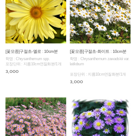
[꽃모종]구절초-옐로 : 10cm분
[꽃모종]구절초-화이트 : 10cm분
학명 : Chrysanthemum spp.
학명 : Chrysanthemum zawadskii var.
포장단위 : 지름10cm연질화분/1개
latilobum
3,000
포장단위 : 지름10cm연질화분/1개
3,000