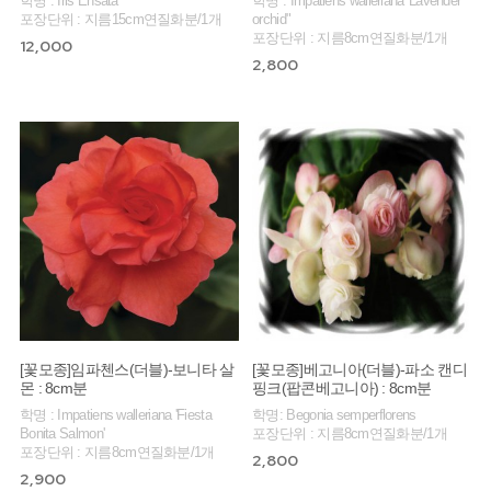
학명 : Iris Ensata
학명 : Impatiens walleriana"Lavender
포장단위 : 지름15cm연질화분/1개
orchid"
포장단위 : 지름8cm연질화분/1개
12,000
2,800
[꽃모종]임파첸스(더블)-보니타 살
[꽃모종]베고니아(더블)-파소 캔디
몬 : 8cm분
핑크(팝콘베고니아) : 8cm분
학명 : Impatiens walleriana 'Fiesta
학명: Begonia semperflorens
Bonita Salmon'
포장단위 : 지름8cm연질화분/1개
포장단위 : 지름8cm연질화분/1개
2,800
2,900