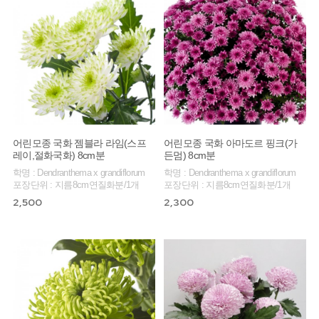
어린모종 국화 젬블라 라임(스프
어린모종 국화 아마도르 핑크(가
레이,절화국화) 8cm분
든멈) 8cm분
학명 : Dendranthema x grandiflorum
학명 : Dendranthema x grandiflorum
포장단위 : 지름8cm연질화분/1개
포장단위 : 지름8cm연질화분/1개
2,500
2,300