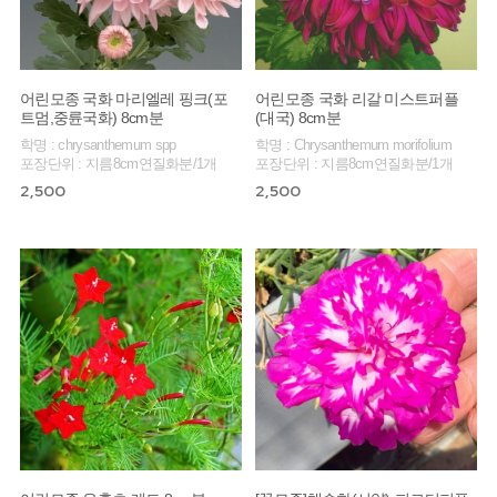
어린모종 국화 마리엘레 핑크(포
어린모종 국화 리갈 미스트퍼플
트멈,중륜국화) 8cm분
(대국) 8cm분
학명 : chrysanthemum spp
학명 : Chrysanthemum morifolium
포장단위 : 지름8cm연질화분/1개
포장단위 : 지름8cm연질화분/1개
2,500
2,500