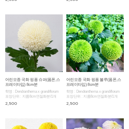
어린모종 국화 핑퐁 슈퍼(폼폰,스
어린모종 국화 핑퐁 볼루(폼폰,스
프레이타입) 8cm분
프레이타입) 8cm분
학명 : Dendranthema x grandiflorum
학명 : Dendranthema x grandiflorum
포장단위 : 지름8cm연질화분/1개
포장단위 : 지름8cm연질화분/1개
2,500
2,500