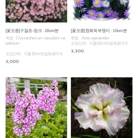
[꽃모종]구절초-핑크 : 10cm분
[꽃모종]청화쑥부쟁이 : 10cm분
학명 : Chrysanthemum zawadskii var.
학명 : Aster ageratoides
latilobum
포장단위 : 지름10cm연질화분/1개
3,300
포장단위 : 지름10cm연질화분/1개
3,000