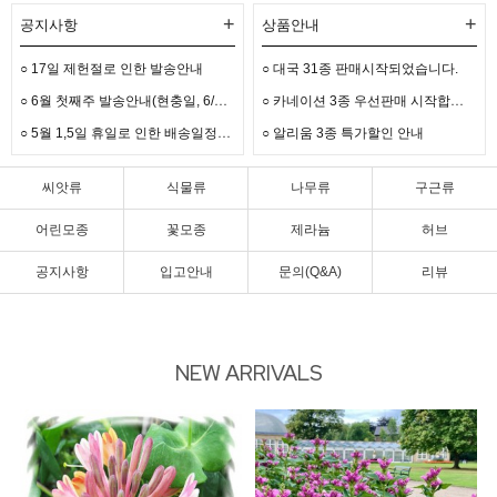
+
+
공지사항
상품안내
○ 17일 제헌절로 인한 발송안내
○ 대국 31종 판매시작되었습니다.
○
6월 첫째주 발송안내(현충일, 6/3선거)
○
카네이션 3종 우선판매 시작합니다.
○
5월 1,5일 휴일로 인한 배송일정안내입니다.
○ 알리움 3종 특가할인 안내
씨앗류
식물류
나무류
구근류
어린모종
꽃모종
제라늄
허브
공지사항
입고안내
문의(Q&A)
리뷰
NEW ARRIVALS