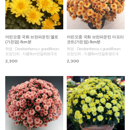
어린모종 국화 브란파운틴 옐로
어린모종 국화 브란파운틴 아프리
(가든멈) 8cm분
코트(가든멈) 8cm분
학명 : Dendranthema x grandiflorum
학명 : Dendranthema x grandiflorum
포장단위 : 지름8cm연질화분/1개
포장단위 : 지름8cm연질화분/1개
2,300
2,300