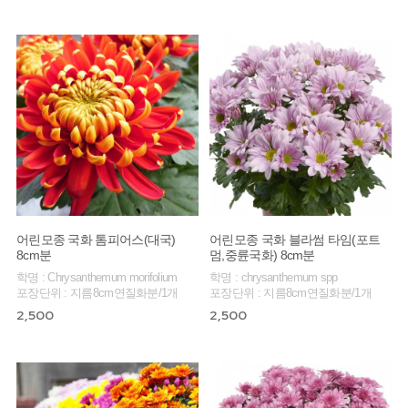
어린모종 국화 톰피어스(대국)
어린모종 국화 블라썸 타임(포트
8cm분
멈,중륜국화) 8cm분
학명 : Chrysanthemum morifolium
학명 : chrysanthemum spp
포장단위 : 지름8cm연질화분/1개
포장단위 : 지름8cm연질화분/1개
2,500
2,500