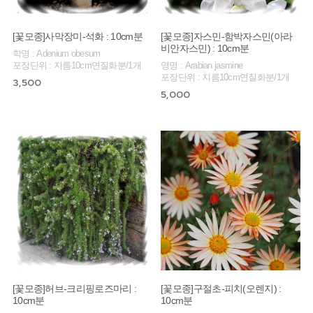
[꽃모종]사막장미-석화 : 10cm분
[꽃모종]자스민-함박자스민(아라
비안자스민) : 10cm분
학명 : Adenium obesum
포장단위 : 지름10cm연질화분/1개
영명 : Arabian jasmine
포장단위 : 지름10cm연질화분/1개
3,500
5,000
[꽃모종]허브-크리핑로즈마리 :
[꽃모종]구절초-피치(오렌지) :
10cm분
10cm분