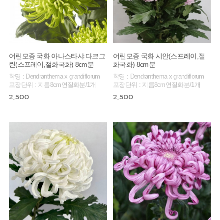
어린모종 국화 아나스타샤 다크그
어린모종 국화 시안(스프레이,절
린(스프레이,절화국화) 8cm분
화국화) 8cm분
학명 : Dendranthema x grandiflorum
학명 : Dendranthema x grandiflorum
포장단위 : 지름8cm연질화분/1개
포장단위 : 지름8cm연질화분/1개
2,500
2,500