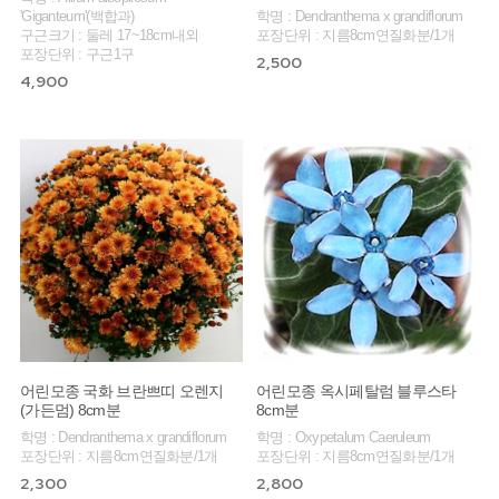
'Giganteum'(백합과)
학명 : Dendranthema x grandiflorum
구근크기 : 둘레 17~18cm내외
포장단위 : 지름8cm연질화분/1개
포장단위 : 구근1구
2,500
4,900
어린모종 국화 브란쁘띠 오렌지
어린모종 옥시페탈럼 블루스타
(가든멈) 8cm분
8cm분
학명 : Dendranthema x grandiflorum
학명 : Oxypetalum Caeruleum
포장단위 : 지름8cm연질화분/1개
포장단위 : 지름8cm연질화분/1개
2,300
2,800