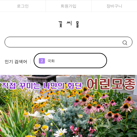
로그인
회원가입
장바구니
인기 검색어
2
국화
3
아이비
4
매발톱
5
채송화
6
백합