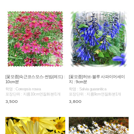
[꽃모종]숙근코스모스-썬빔(레드) :
[꽃모종]허브-블루 사파이어세이
10cm분
지 : 9cm분
학명 : Coreopsis rosea
학명 : Salvia guaranitica
포장단위 : 지름10cm연질화분/1개
포장단위 : 지름9cm연질화분1개
3,500
3,800