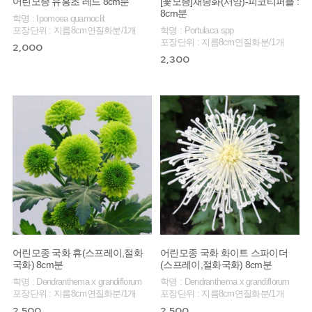
어린모종 유홍초 레드 8cm분
[꽃모종]채송화(서양)-피코티퍼플 :
8cm분
학명 : Ipomoea quamoclit
포장단위 : 지름8cm연질화분/1개
학명 : Portulaca spp
포장단위 : 지름8cm연질화분/1개
2,000
2,300
어린모종 국화 휴(스프레이,절화
어린모종 국화 화이트 스파이더
국화) 8cm분
(스프레이,절화국화) 8cm분
학명 : Dendranthema x grandiflorum
학명 : Dendranthema x grandiflorum
포장단위 : 지름8cm연질화분/1개
포장단위 : 지름8cm연질화분/1개
2,500
2,500