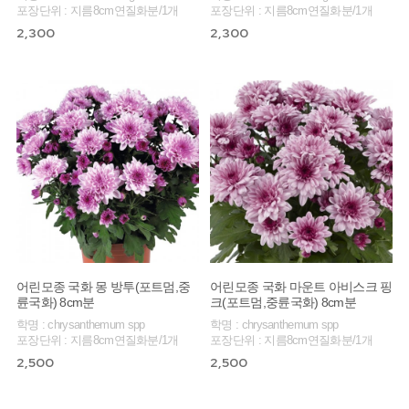
포장단위 : 지름8cm연질화분/1개
포장단위 : 지름8cm연질화분/1개
2,300
2,300
어린모종 국화 몽 방투(포트멈,중
어린모종 국화 마운트 아비스크 핑
륜국화) 8cm분
크(포트멈,중륜국화) 8cm분
학명 : chrysanthemum spp
학명 : chrysanthemum spp
포장단위 : 지름8cm연질화분/1개
포장단위 : 지름8cm연질화분/1개
2,500
2,500