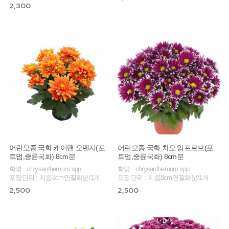
2,300
어린모종 국화 케이맨 오렌지(포
어린모종 국화 차오 임프르브(포
트멈,중륜국화) 8cm분
트멈,중륜국화) 8cm분
학명 : chrysanthemum spp
학명 : chrysanthemum spp
포장단위 : 지름8cm연질화분/1개
포장단위 : 지름8cm연질화분/1개
2,500
2,500