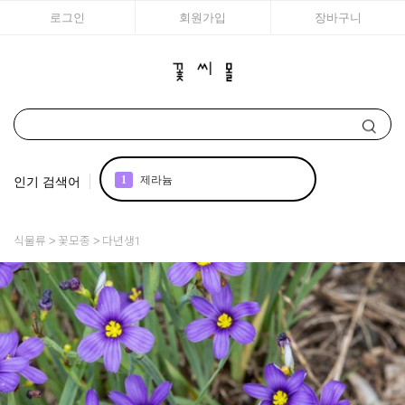
로그인
회원가입
장바구니
인기 검색어
1
제라늄
2
국화
식물류
꽃모종
다년생1
3
리갈
4
접시꽃
5
에키네시아