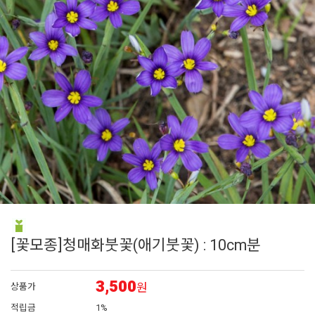
6
백합
7
조날
8
어린모종 국화
9
그라스
10
페츄니아
[꽃모종]청매화붓꽃(애기붓꽃) : 10cm분
3,500
원
상품가
적립금
1%