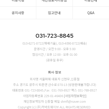
이용약관
개인정보처리방침
이용안내
공지사항
입고안내
Q&A
031-723-8845
010-6271-8722(재배기술), 010-4098-8722(배송)
운영시간 / 오전 9:00 - 오후 5:00
점심시간 / 오후 12:00 - 오후 01:00
(공휴일 휴무)
회사 정보
회사명 서울화훼
대표자 신현무,신종철
주소 경기도 광주시 퇴촌면 산수로 870-13 (방문판매불가합니다)
대표번호 031-723-8845,Fax : 031-769-8927
팩스 031-769-8927
사업자등록번호 229-01-46486
[사업자정보확인]
개인정보책임자 신종철
메일 shmfl@naver.com
Copyright (c) (주)커넥트웨이브 ALL RIGHTS RESERVED.