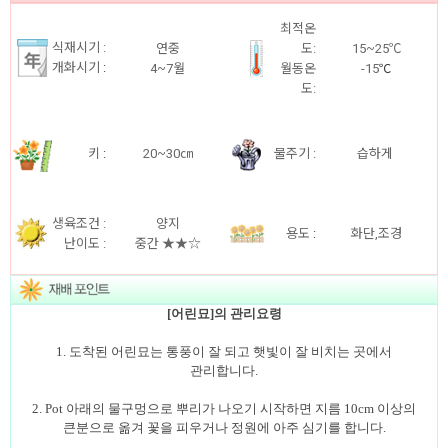
최적온
식재시기 :
연중
도:
15~25℃
개화시기
:
4~7월
월동온
-15
℃
도:
키
:
20~30㎝
물주기 :
습하게
생육조건 :
양지
용도
:
화단,조경
난이도 :
중간 ★★☆
[어린묘]의 관리요령
1. 도착된 어린묘는 통풍이 잘 되고 햇빛이 잘 비치는 곳에서
관리합니다.
2. Pot 아래의 물구멍으로 뿌리가 나오기 시작하면 지름 10cm 이상의
큰분으로 옮겨 꽃을 피우거나 정원에 아주 심기를 합니다.