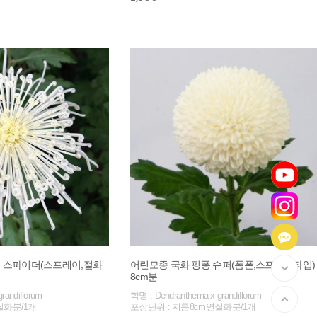
 스파이더(스프레이,절화
어린모종 국화 핑퐁 슈퍼(폼폰,스프레이타입)
8cm분
randiflorum
학명 : Dendranthema x grandiflorum
질화분/1개
포장단위 : 지름8cm연질화분/1개