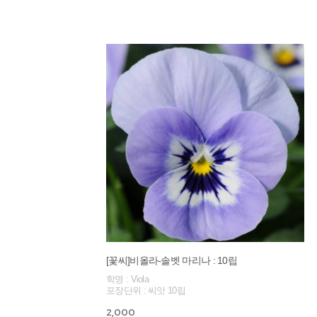
[꽃씨]비올라-솔벳 마리나 : 10립
학명 : Viola
포장단위 : 씨앗 10립
2,000