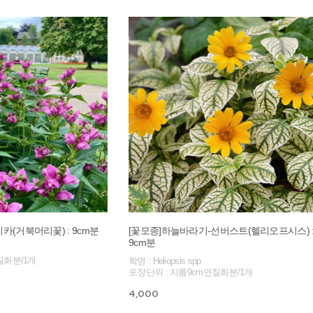
카(거북머리꽃) : 9cm분
[꽃모종]하늘바라기-선버스트(헬리오프시스) 
9cm분
질화분/1개
학명 : Heliopsis spp
포장단위 : 지름9cm연질화분/1개
4,000