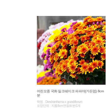
어린모종 국화 밀크쉐이크 파파야(가든멈) 8cm
분
학명 : Dendranthema x grandiflorum
포장단위 : 지름8cm연질화분/1개