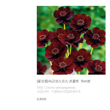
[꽃모종]숙근코스모스-초콜렛 : 9cm분
학명: Cosmos atrosanguineus
포장단위 : 지름9cm연질화분/1개
3,500