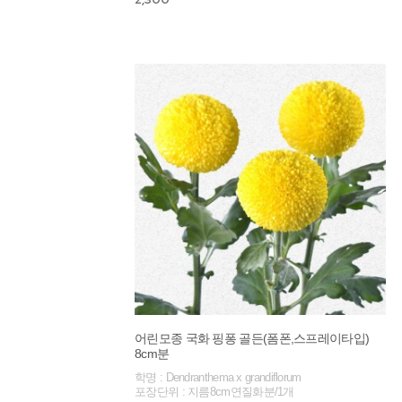
어린모종 국화 핑퐁 골든(폼폰,스프레이타입)
8cm분
학명 : Dendranthema x grandiflorum
포장단위 : 지름8cm연질화분/1개