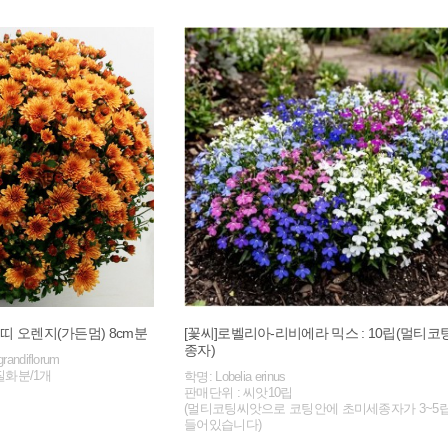
 오렌지(가든멈) 8cm분
[꽃씨]로벨리아-리비에라 믹스 : 10립(멀티코
종자)
randiflorum
질화분/1개
학명: Lobelia erinus
판매단위 : 씨앗10립
(멀티코팅씨앗으로 코팅안에 초미세종자가 3~5
들어있습니다)