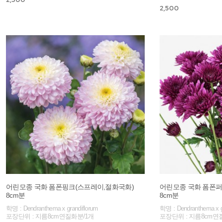
2,500
어린모종 국화 폼폰핑크(스프레이,절화국화)
어린모종 국화 폼폰퍼
8cm분
8cm분
학명 : Dendranthema x grandiflorum
학명 : Dendranthema x g
포장단위 : 지름8cm연질화분/1개
포장단위 : 지름8cm연