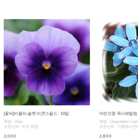
[꽃씨]비올라-솔벳 비콘스필드 : 10립
어린모종 옥시페탈럼 
학명 : Viola
학명 : Oxypetalum Caer
포장단위 : 씨앗 10립
포장단위 : 지름8cm연
2,000
2,800