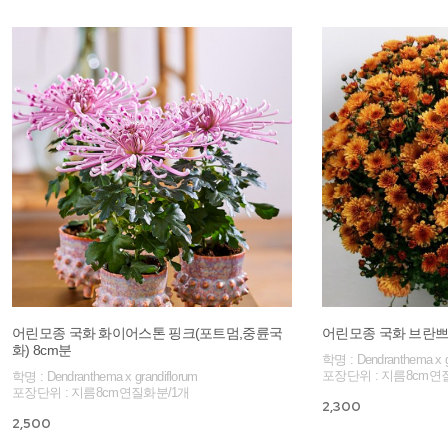
어린모종 국화 화이어스톤 핑크(포트멈,중륜국
어린모종 국화 브란쁘띠
화) 8cm분
학명 : Dendranthema x g
포장단위 : 지름8cm연
학명 : Dendranthema x grandiflorum
포장단위 : 지름8cm연질화분/1개
2,300
2,500