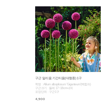
구근 알리움 기간티움(대형종) 1구
학명 : Allium albopilosum 'Giganteum'(백합과)
구근크기 : 둘레 17~18cm내외
포장단위 : 구근1구
4,900