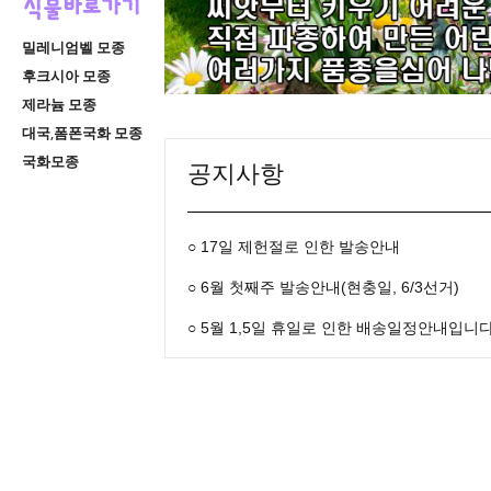
밀레니엄벨 모종
후크시아 모종
제라늄 모종
대국,폼폰국화 모종
국화모종
공지사항
○ 17일 제헌절로 인한 발송안내
○ 6월 첫째주 발송안내(현충일, 6/3선거)
○ 5월 1,5일 휴일로 인한 배송일정안내입니다