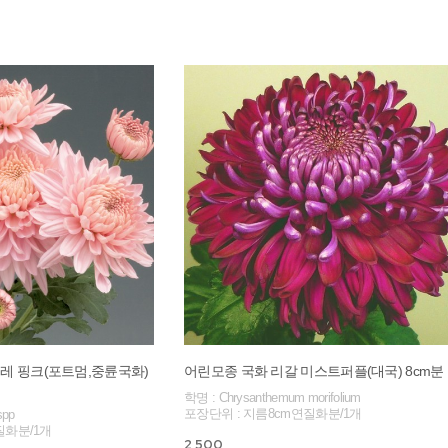
레 핑크(포트멈,중륜국화)
어린모종 국화 리갈 미스트퍼플(대국) 8cm분
학명 : Chrysanthemum morifolium
포장단위 : 지름8cm연질화분/1개
spp
질화분/1개
2,500