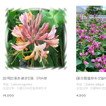
[묘목]인동초-붉은인동 : 17cm분
[꽃모종]켈로네-오빌리
학명 : Lonicera japonica
학명 : Chelone obliqua
포장단위 : 지름17cm연질화분/1개
포장단위 : 지름9cm연
14,000
4,500