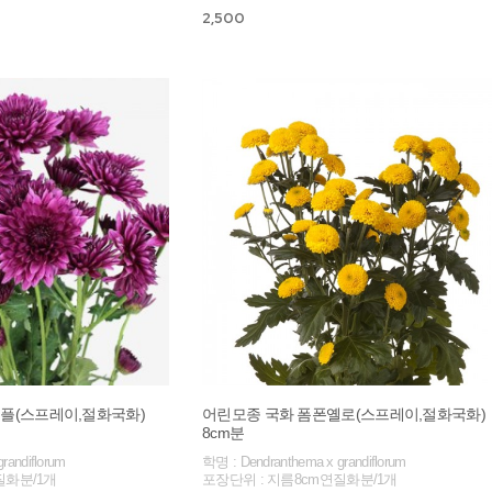
2,500
플(스프레이,절화국화)
어린모종 국화 폼폰옐로(스프레이,절화국화)
8cm분
randiflorum
학명 : Dendranthema x grandiflorum
질화분/1개
포장단위 : 지름8cm연질화분/1개