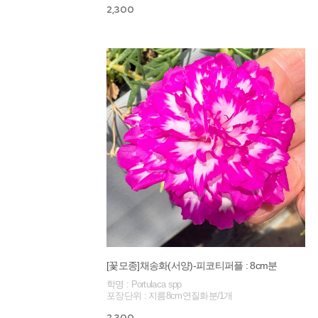
2,300
[꽃모종]채송화(서양)-피코티퍼플 : 8cm분
학명 : Portulaca spp
포장단위 : 지름8cm연질화분/1개
2,300