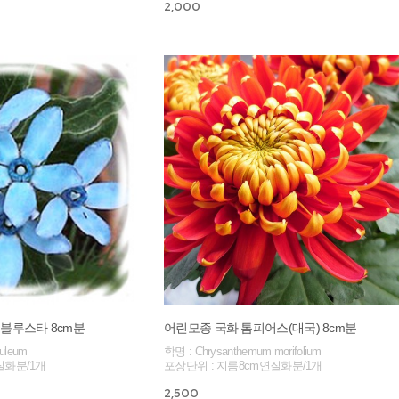
2,000
블루스타 8cm분
어린모종 국화 톰피어스(대국) 8cm분
uleum
학명 : Chrysanthemum morifolium
질화분/1개
포장단위 : 지름8cm연질화분/1개
2,500