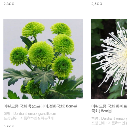
2,300
2,500
어린모종 국화 휴(스프레이,절화국화) 8cm분
어린모종 국화 화이트
국화) 8cm분
학명 : Dendranthema x grandiflorum
포장단위 : 지름8cm연질화분/1개
학명 : Dendranthema x g
포장단위 : 지름8cm연
2,500