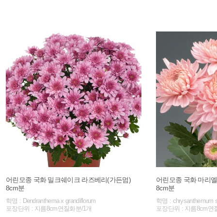
어린모종 국화 밀크쉐이크 라즈베리(가든멈)
어린모종 국화 마리엘
8cm분
8cm분
학명 : Dendranthema x grandiflorum
학명 : chrysanthemum 
포장단위 : 지름8cm연질화분/1개
포장단위 : 지름8cm연