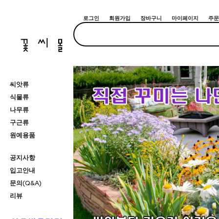
로그인
회원가입
장바구니
마이페이지
주문
씨앗류
식물류
나무류
구근류
원예용품
공지사항
입고안내
문의(Q&A)
리뷰