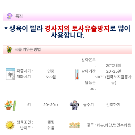
* 생육이 빨라
경사지의 토사유출방지
로 많이
사용합니다.
발아온도
:
20℃내외
파종시기 :
연중
발아기간
20~25일
개화시기
:
5~9월
:
-30℃(전국노지월동가
월동온
능)
도
:
키
:
20~30㎝
물주기 :
건조하게
생육조건 :
햇빛
용도
:
화분,화단,법면복화용
난이도 :
쉬움