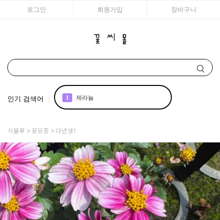
로그인
회원가입
장바구니
인기 검색어
1
제라늄
2
국화
식물류
꽃모종
다년생1
3
리갈
4
백합
5
조날