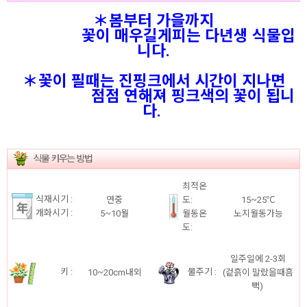
＊봄부터 가을까지
꽃이 매우길게피는 다년생 식물입
니다.
＊꽃이 필때는 진핑크에서 시간이 지나면
점점 연해져 핑크색의 꽃이 됩니
다.
최적온
식재시기 :
연중
도:
15~25℃
개화시기 :
5~10월
월동온
노지월동가능
도:
일주일에 2-3회
키 :
물주기 :
10~20cm내외
(겉흙이 말랐을때흠
뻑)