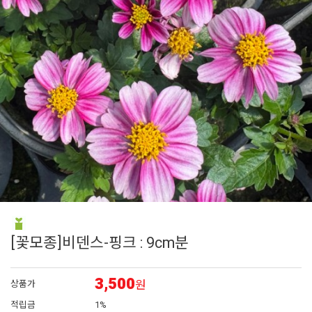
6
어린모종 국화
7
페츄니아
8
에키네시아
9
백일홍
10
접시꽃
[꽃모종]비덴스-핑크 : 9cm분
3,500
원
상품가
적립금
1%