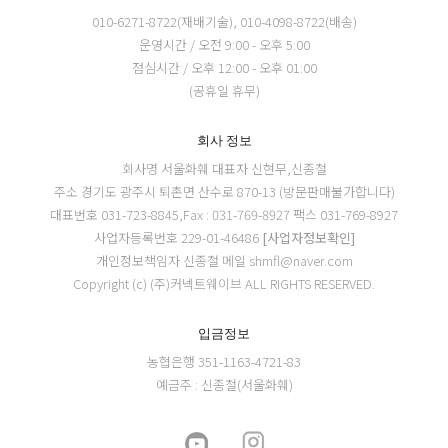
010-6271-8722(재배기술), 010-4098-8722(배송)
운영시간 / 오전 9:00 - 오후 5:00
점심시간 / 오후 12:00 - 오후 01:00
(공휴일 휴무)
회사 정보
회사명 서울화훼
대표자 신현무,신종철
주소 경기도 광주시 퇴촌면 산수로 870-13 (방문판매불가합니다)
대표번호 031-723-8845,Fax : 031-769-8927
팩스 031-769-8927
사업자등록번호 229-01-46486
[사업자정보확인]
개인정보책임자 신종철
메일 shmfl@naver.com
Copyright (c) (주)커넥트웨이브 ALL RIGHTS RESERVED.
입금정보
농협은행 351-1163-4721-83
예금주 : 신종철(서울화훼)