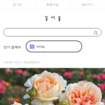
로그인
회원가입
장바구니
인기 검색어
1
제라늄
2
국화
나무류
장미
독일정원장미
3
조날 제라늄
4
리갈
5
꽃씨