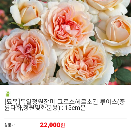
6
리갈 제라늄
7
접시꽃
8
장미
9
딸기
10
숙근
[묘목]독일정원장미-그로스헤르초긴 루이스(중
륜다화,정원및화분용) : 15cm분
22,000
원
상품가