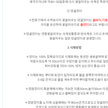
새가지가나와 약40~50일후에 다시 꽃을피우는 사계성 특성이
② 덩굴장미
＊한포기에서 수백송이의 꽃을피우는 덩굴장미는
울타리,기둥
가지를 유인하여 꽃을피우므로
줄장미
라고도 부릅니
＊덩굴장미는 연중꽃을피우는 사계성품종과 반사계성 그리고 초여름
꽃을피우는 일반 덩굴장미로 분류합니다.
2.식재방법
＊장미는 100% 접목묘이므로 식재후에는 왕성한 생육을하며 
자랄수있도록 약 30cm이상 구덩이를 깊이파고 부드러운 일
퇴비상토를 약20~30% 섞어 심는것이 좋습니다.
＊식재후에는 뿌리와 토양이 밀착되도록 물을 흠뻑주어야하고 2
3-4일 간격으로 물을 계속주어야 뿌리활착에 도움이 됩
＊정원장미의 화분재배시에는 가능한 지름30cm,높이50cm 이
큰화분에 심고 물빠짐이 잘되도록 주의합니다.
＊정원장미를 노지에 심을때에는 약 80cm간격으로심고 덩굴장미는
간격으로 심어야 밀식으로인한 병충해가 발생하지 않게됩