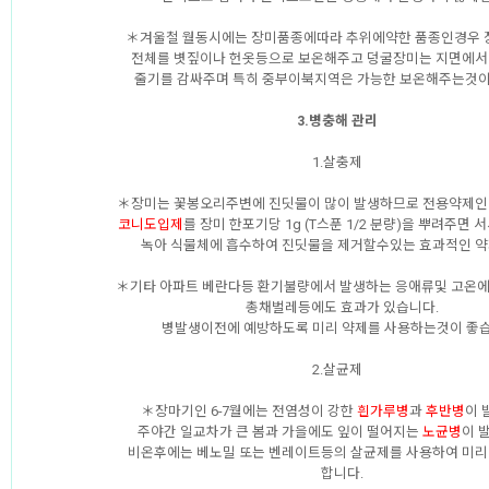
＊겨울철 월동시에는 장미품종에따라 추위에약한 품종인경우
전체를 볏짚이나 헌옷등으로 보온해주고 덩굴장미는 지면에서 
줄기를 감싸주며 특히 중부이북지역은 가능한 보온해주는것이
3.병충해 관리
1.살충제
＊장미는 꽃봉오리주변에 진딧물이 많이 발생하므로 전용약제인
코니도입제
를 장미 한포기당 1g (T스푼 1/2 분량)을 뿌려주면
녹아 식물체에 흡수하여 진딧물을 제거할수있는 효과적인 약
＊기타 아파트 베란다등 환기불량에서 발생하는 응애류및 고온
총채벌레등에도 효과가 있습니다.
병발생이전에 예방하도록 미리 약제를 사용하는것이 좋습
2.살균제
＊장마기인 6-7월에는 전염성이 강한
흰가루병
과
후반병
이 
주야간 일교차가 큰 봄과 가을에도 잎이 떨어지는
노균병
이 
비온후에는 베노밀 또는 벤레이트등의 살균제를 사용하여 미리
합니다.