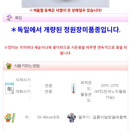
※겨울철 묘목은 낙엽이 진 상태일수 있습니다!
＊독일에서 개량된 정원장미품종입니다.
※장미는 가지마다 새순이나와 꽃이피므로 시든꽃을 따주면 연속적으로 꽃을 피
웁니다.
식재시기
최적온
:
연중
20℃~25℃
도:
개화시기
연중
-30℃(전국노지월동
월동온
:
가능)
도:
키 :
50~80cm내외
물주기 :
겉흙이말랐을때흠뻑