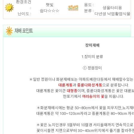
환경조건
햇빛
용도 :
:
생울타리용
쉽다☆☆☆
분류 :
난이도 :
다년생 낙엽활엽식물
장미재배
1.장미의 분류
① 정원장미
＊일반 정원이나 화분재배또는 아파트베란다등에서 재배할수있
대륜계통
과
중륜다화성계통
으로 분류됩니다.
대륜계통은 꽃이큰
대형종
이며, 중륜다화성계통은 꽃은 대륜보
한포기에서
여러송이의 꽃
을 피웁니다.
＊화분재배시에는 평균 50~80cm에서 꽃을 피우지만,노지
대륜계통은 약 100~120cm자라고 중륜계통은 80~90cm 자
＊꽃은 노지인경우 5월부터 10월경 서리올때까지 연속적으로
꽃이시들면 지면으로부터 30~40cm위치에서 줄기를 잘라주