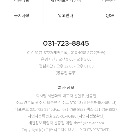
이용약관
개인정보처리방침
이용안내
공지사항
입고안내
Q&A
031-723-8845
010-6271-8722(재배기술), 010-4098-8722(배송)
운영시간 / 오전 9:00 - 오후 5:00
점심시간 / 오후 12:00 - 오후 01:00
(공휴일 휴무)
회사 정보
회사명 서울화훼
대표자 신현무,신종철
주소 경기도 광주시 퇴촌면 산수로 870-13 (방문판매불가합니다)
대표번호 031-723-8845,Fax : 031-769-8927
팩스 031-769-8927
사업자등록번호 229-01-46486
[사업자정보확인]
개인정보책임자 신종철
메일 shmfl@naver.com
Copyright (c) (주)커넥트웨이브 ALL RIGHTS RESERVED.