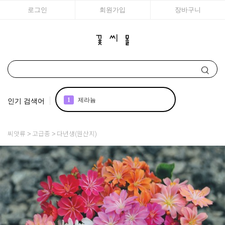
로그인
회원가입
장바구니
인기 검색어
1
제라늄
2
리갈
씨앗류
고급종
다년생(원산지)
3
장미
4
국화
5
스토크