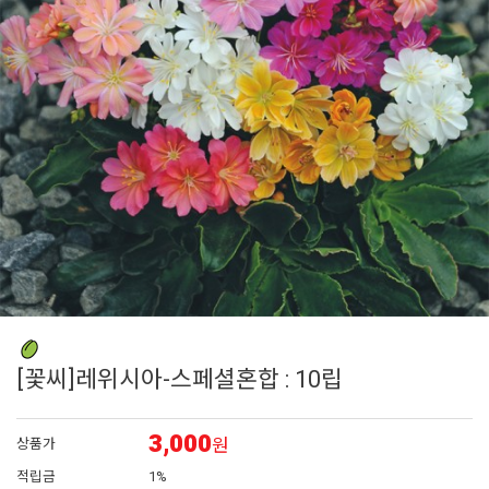
6
플록스
7
밀레니엄벨
8
아이비 제라늄
9
백일홍
10
가든멈
[꽃씨]레위시아-스페셜혼합 : 10립
3,000
원
상품가
적립금
1%