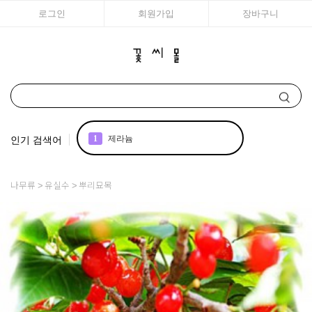
로그인
회원가입
장바구니
인기 검색어
1
제라늄
2
국화
나무류
유실수
뿌리묘목
3
구근
4
리갈
5
모종