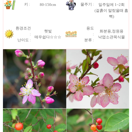
키 :
물주기 :
80-150cm
일주일에 1~2회
(겉흙이 말랐을때 흠
뻑)
환경조건
용도
햇빛
화분용,정원용
:
:
매우쉽다☆☆☆
낙엽소관목식물
난이도 :
분류 :