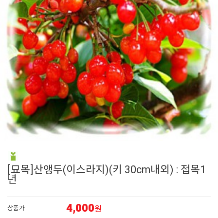
6
접시꽃
7
어린모종 국화
8
비올라
9
펜스테몬
10
에키네시아
[묘목]산앵두(이스라지)(키 30cm내외) : 접목1
년
4,000
원
상품가