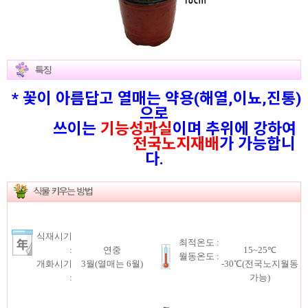
* 꽃이 아름답고 열매는 약용(해열,이뇨,진통)
으로
쓰이는
기능성과실
이며 추위에 강하여
전국노지재배
가 가능합니
다.
식재시기
최적온도 :
:
연중
15~25℃
월동온도 :
개화시기
3월(열매는 6월)
-30℃(전국노지월동
:
가능)