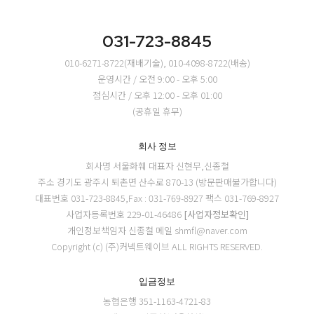
031-723-8845
010-6271-8722(재배기술), 010-4098-8722(배송)
운영시간 / 오전 9:00 - 오후 5:00
점심시간 / 오후 12:00 - 오후 01:00
(공휴일 휴무)
회사 정보
회사명 서울화훼
대표자 신현무,신종철
주소 경기도 광주시 퇴촌면 산수로 870-13 (방문판매불가합니다)
대표번호 031-723-8845,Fax : 031-769-8927
팩스 031-769-8927
사업자등록번호 229-01-46486
[사업자정보확인]
개인정보책임자 신종철
메일 shmfl@naver.com
Copyright (c) (주)커넥트웨이브 ALL RIGHTS RESERVED.
입금정보
농협은행 351-1163-4721-83