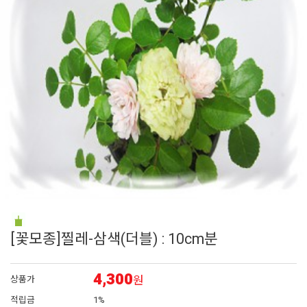
6
어린모종 국화
7
페츄니아
8
에키네시아
9
백일홍
10
접시꽃
[꽃모종]찔레-삼색(더블) : 10cm분
4,300
원
상품가
적립금
1%