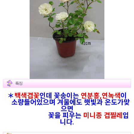
＊
백색겹꽃
인데 꽃송이는
연분홍,연녹색
이
소량들어있으며 겨울에도 햇빛과 온도가맞
으면
꽃을 피우는
미니종 겹찔레
입
니다.