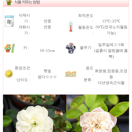
식재시
최적온도
기 :
연중
15℃~25℃
:
개화시
연중
-30℃(전국노지월동
월동온도
기 :
가능)
:
일주일에 2~3회
키 :
물주기 :
10~15cm
(겉흙이 말랐을때 흠
뻑)
환경조건
용도
햇빛
화분용,정원용,조경
:
:
쉽다☆☆☆
용
난이도 :
분류 :
다년생숙근식물