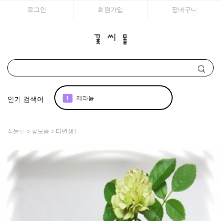
로그인
회원가입
장바구니
인기 검색어
1
제라늄
2
국화
식물류
꽃모종
다년생1
3
리갈
4
백합
5
조날