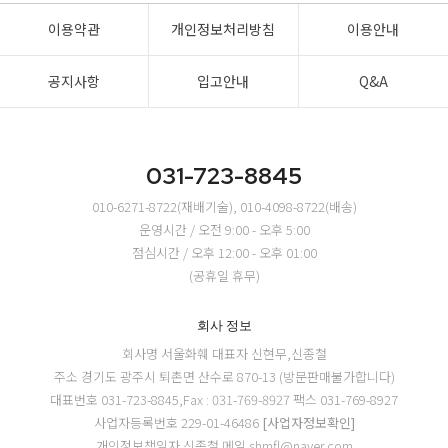
이용약관
개인정보처리방침
이용안내
공지사항
입고안내
Q&A
031-723-8845
010-6271-8722(재배기술), 010-4098-8722(배송)
운영시간 / 오전 9:00 - 오후 5:00
점심시간 / 오후 12:00 - 오후 01:00
(공휴일 휴무)
회사 정보
회사명 서울화훼
대표자 신현무,신종철
주소 경기도 광주시 퇴촌면 산수로 870-13 (방문판매불가합니다)
대표번호 031-723-8845,Fax : 031-769-8927
팩스 031-769-8927
사업자등록번호 229-01-46486
[사업자정보확인]
개인정보책임자 신종철
메일 shmfl@naver.com