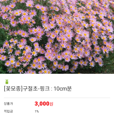
6
아이비 제라늄
7
매발톱
8
에키네시아
9
대국
10
채송화
[꽃모종]구절초-핑크 : 10cm분
3,000
원
상품가
적립금
1%