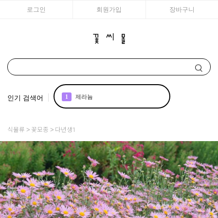
로그인
회원가입
장바구니
인기 검색어
1
제라늄
2
국화
식물류
꽃모종
다년생1
3
아이비
4
조날
5
리갈