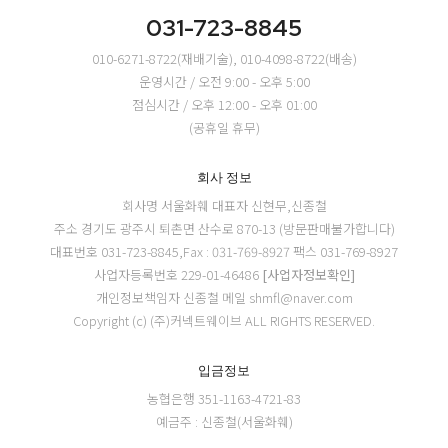
031-723-8845
010-6271-8722(재배기술), 010-4098-8722(배송)
운영시간 / 오전 9:00 - 오후 5:00
점심시간 / 오후 12:00 - 오후 01:00
(공휴일 휴무)
회사 정보
회사명 서울화훼
대표자 신현무,신종철
주소 경기도 광주시 퇴촌면 산수로 870-13 (방문판매불가합니다)
대표번호 031-723-8845,Fax : 031-769-8927
팩스 031-769-8927
사업자등록번호 229-01-46486
[사업자정보확인]
개인정보책임자 신종철
메일 shmfl@naver.com
Copyright (c) (주)커넥트웨이브 ALL RIGHTS RESERVED.
입금정보
농협은행 351-1163-4721-83
예금주 : 신종철(서울화훼)