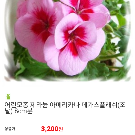
7
리갈 제라늄
8
접시꽃
9
딸기
10
숙근
1
제라늄
어린모종 제라늄 아메리카나 메가스플래쉬(조
날) 8cm분
3,200
원
상품가