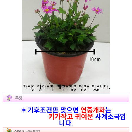
＊기후조건만 맞으면
연중개화
는
키가작고 귀여운
사계소국입
니다.