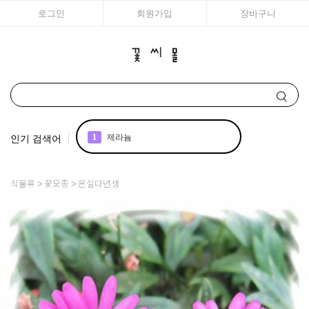
로그인
회원가입
장바구니
인기 검색어
1
제라늄
2
국화
식물류
꽃모종
온실다년생
3
아이비
4
리갈
5
매발톱