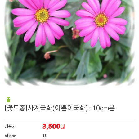
6
시계초
7
백합
8
접시꽃
9
채송화
10
해바라기
[꽃모종]사계국화(이쁜이국화) : 10cm분
3,500
원
상품가
적립금
1%