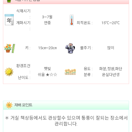
식재시기
:
3~7월
개화시기
연중
최적온도 :
15℃~20℃
:
키 :
15㎝~20㎝
물주기 :
많이
환경조건
햇빛
용도 :
화분,정원,화단
:
쉬움
★☆☆
분류 :
온실다년생
난이도 :
＊ 거실 책상등에서도 관상할수 있으며 통풍이 잘되는 장소에서
관리합니다.