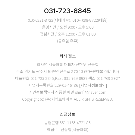
031-723-8845
010-6271-8722(재배기술), 010-4098-8722(배송)
운영시간 / 오전 9:00 - 오후 5:00
점심시간 / 오후 12:00 - 오후 01:00
(공휴일 휴무)
회사 정보
회사명 서울화훼
대표자 신현무,신종철
주소 경기도 광주시 퇴촌면 산수로 870-13 (방문판매불가합니다)
대표번호 031-723-8845,Fax : 031-769-8927
팩스 031-769-8927
사업자등록번호 229-01-46486
[사업자정보확인]
개인정보책임자 신종철
메일 shmfl@naver.com
Copyright (c) (주)커넥트웨이브 ALL RIGHTS RESERVED.
입금정보
농협은행 351-1163-4721-83
예금주 : 신종철(서울화훼)