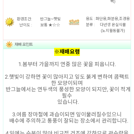
뻑)
용도
:
화단용,화분용,조경용
환경조건:
반그늘~햇빛
분류 :
다년생 온실식물
난이도 :
보통 ★☆☆
(노지월동불가)
※재배요령
1.봄부터 가을까지 연중 많은 꽃을 피웁니다.
2.햇빛이 강하면 꽃이 많아지고 잎도 붉게 변하여 콤팩트
한 모양이되며
반그늘에서는 연두색의 풍성한 모양이 되지만, 꽃이 적게
필수
있습니다.
3.여름 장마철에 과습이되면 잎이물러질수있으니
배수에 주의하고 통풍이 잘되는 장소에서 관리합니다.
4.잎에는 수분이 많아 비교적 건조에 강하므로 관수량을