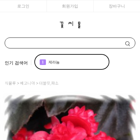
로그인
회원가입
장바구니
인기 검색어
1
제라늄
2
국화
식물류
베고니아
더블릿,파소
3
조날
4
리갈
5
아이비 제라늄