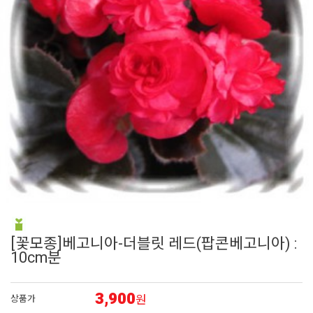
6
접시꽃
7
에키네시아
8
어린모종 국화
9
그라스
10
백합
[꽃모종]베고니아-더블릿 레드(팝콘베고니아) :
10cm분
3,900
원
상품가