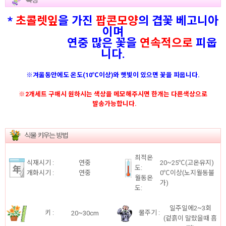
*
초콜렛잎
을 가진
팝콘모양
의 겹꽃 베고니아
이며
연중 많은 꽃을
연속적으로
피웁
니다.
※겨울동안에도 온도(10℃이상)와 햇빛이 있으면 꽃을 피웁니다.
※2개세트 구매시 원하시는 색상을 메모해주시면 한개는 다른색상으로
발송가능합니다.
최적온
식재시기 :
연중
20~25℃(고온유지)
도:
개화시기 :
연중
0℃이상(노지월동불
월동온
가)
도:
일주일에2~3회
키 :
물주기 :
20~30cm
(겉흙이 말랐을때 흠