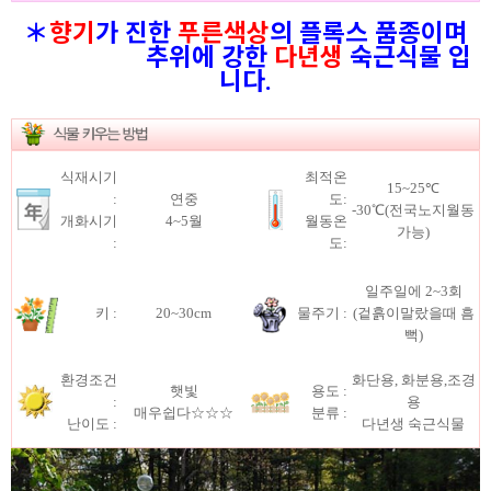
＊
향기
가 진한
푸른색상
의 플록스 품종이며
추위에 강한
다년생
숙근식물 입
니다.
식재시기
최적온
15~25℃
:
연중
도:
-30℃(전국노지월동
개화시기
4~5월
월동온
가능)
:
도:
일주일에 2~3회
키 :
20~30cm
물주기 :
(겉흙이말랐을때 흠
뻑)
환경조건
화단용, 화분용,조경
햇빛
용도 :
:
용
매우쉽다☆☆☆
분류 :
난이도 :
다년생 숙근식물