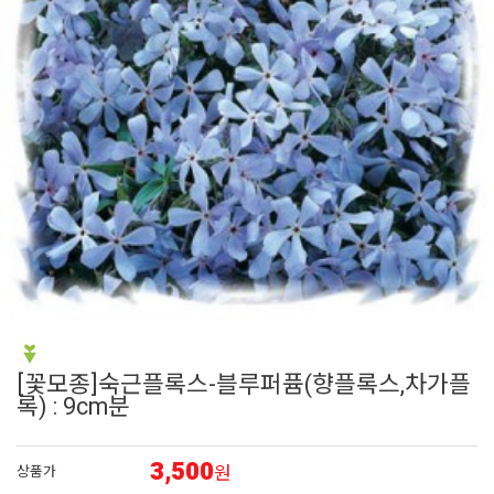
6
백합
7
에키네시아
8
페츄니아
9
접시꽃
10
백일홍
[꽃모종]숙근플록스-블루퍼퓸(향플록스,차가플
록) : 9cm분
3,500
원
상품가