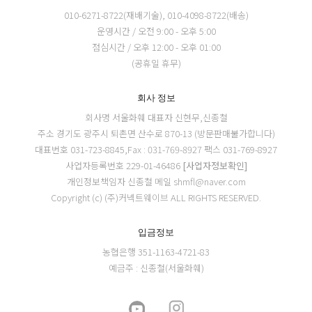
010-6271-8722(재배기술), 010-4098-8722(배송)
운영시간 / 오전 9:00 - 오후 5:00
점심시간 / 오후 12:00 - 오후 01:00
(공휴일 휴무)
회사 정보
회사명 서울화훼
대표자 신현무,신종철
주소 경기도 광주시 퇴촌면 산수로 870-13 (방문판매불가합니다)
대표번호 031-723-8845,Fax : 031-769-8927
팩스 031-769-8927
사업자등록번호 229-01-46486
[사업자정보확인]
개인정보책임자 신종철
메일 shmfl@naver.com
Copyright (c) (주)커넥트웨이브 ALL RIGHTS RESERVED.
입금정보
농협은행 351-1163-4721-83
예금주 : 신종철(서울화훼)