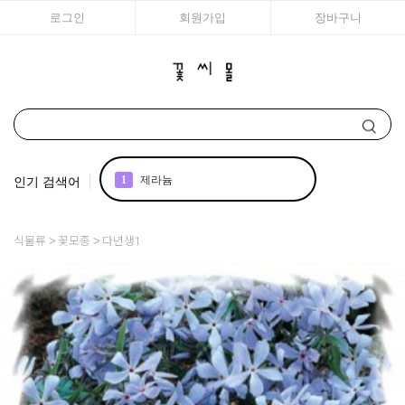
로그인
회원가입
장바구니
인기 검색어
1
제라늄
2
국화
식물류
꽃모종
다년생1
3
리갈
4
조날
5
어린모종 국화