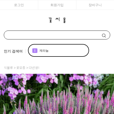
로그인
회원가입
장바구니
인기 검색어
1
제라늄
2
국화
식물류
꽃모종
다년생1
3
아이비
4
조날
5
리갈