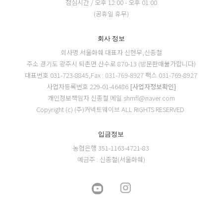
점심시간 / 오후 12:00 - 오후 01:00
(공휴일 휴무)
회사 정보
회사명 서울화훼
대표자 신현무,신종철
주소 경기도 광주시 퇴촌면 산수로 870-13 (방문판매불가합니다)
대표번호 031-723-8845,Fax : 031-769-8927
팩스 031-769-8927
사업자등록번호 229-01-46486
[사업자정보확인]
개인정보책임자 신종철
메일 shmfl@naver.com
Copyright (c) (주)커넥트웨이브 ALL RIGHTS RESERVED.
입금정보
농협은행 351-1163-4721-83
예금주 : 신종철(서울화훼)