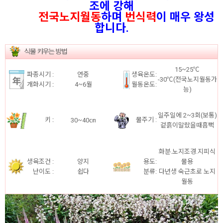
조에 강해
전국노지월동
하며
번식력
이 매우 왕성
합니다.
15~25℃
파종시기 :
연중
생육온도:
-30℃(전국노지월동가
개화시기
:
4~6월
월동온도:
능)
일주일에 2~3회(보통)
키
:
물주기 :
30~40㎝
겉흙이말랐을때흠뻑
화분.노지조경.지피식
생육조건 :
양지
용도:
물용
난이도 :
쉽다
분류:
다년생 숙근초로 노지
월동