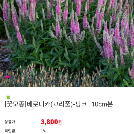
6
매발톱
7
에키네시아
8
아이비 제라늄
9
대국
10
플록스
[꽃모종]베로니카(꼬리풀)-핑크 : 10cm분
3,800
원
상품가
적립금
1%