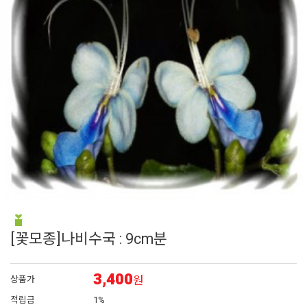
6
매발톱
7
아이비 제라늄
8
에키네시아
9
대국
10
플록스
[꽃모종]나비수국 : 9cm분
3,400
원
상품가
적립금
1%