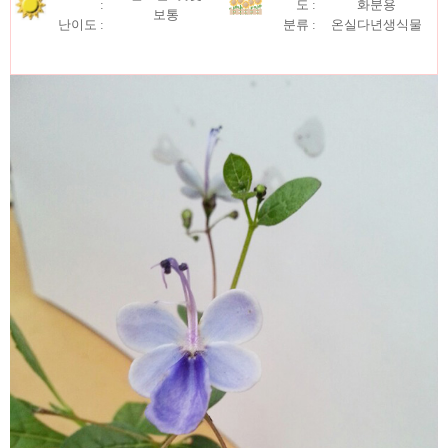
:
도 :
화분용
보통
난이도 :
분류 :
온실다년생식물