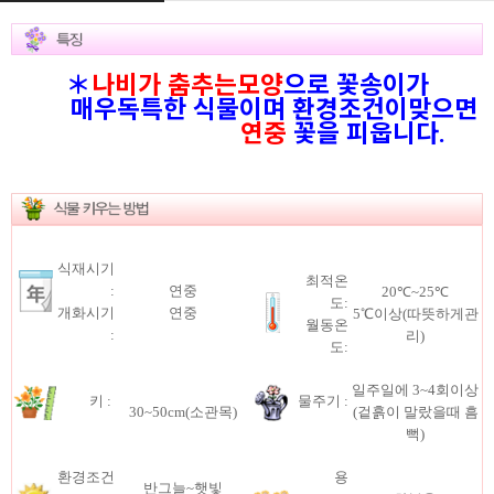
＊
나비가 춤추는모양
으로 꽃송이가
매우독특한 식물이며 환경조건이맞으면
연중
꽃을 피웁니다.
식재시기
최적온
:
연중
20℃~25℃
도:
개화시기
연중
5℃이상(따뜻하게관
월동온
:
리)
도:
일주일에 3~4회이상
키 :
물주기 :
30~50cm(소관목)
(겉흙이 말랐을때 흠
뻑)
환경조건
용
반그늘~햇빛