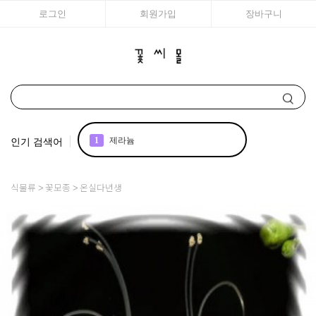
로그인
회원가입
장바구니
인기 검색어
1
제라늄
2
국화
식물류
꽃모종
온실다년생
3
아이비
4
조날
5
리갈