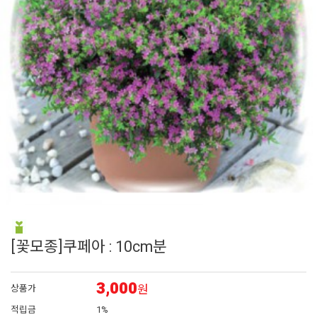
6
백합
7
에키네시아
8
접시꽃
9
백일홍
10
로벨리아
[꽃모종]쿠페아 : 10cm분
3,000
원
상품가
적립금
1%