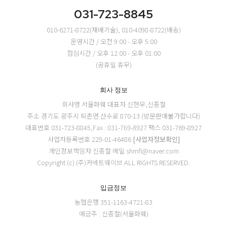
031-723-8845
010-6271-8722(재배기술), 010-4098-8722(배송)
운영시간 / 오전 9:00 - 오후 5:00
점심시간 / 오후 12:00 - 오후 01:00
(공휴일 휴무)
회사 정보
회사명 서울화훼
대표자 신현무,신종철
주소 경기도 광주시 퇴촌면 산수로 870-13 (방문판매불가합니다)
대표번호 031-723-8845,Fax : 031-769-8927
팩스 031-769-8927
사업자등록번호 229-01-46486
[사업자정보확인]
개인정보책임자 신종철
메일 shmfl@naver.com
Copyright (c) (주)커넥트웨이브 ALL RIGHTS RESERVED.
입금정보
농협은행 351-1163-4721-83
예금주 : 신종철(서울화훼)