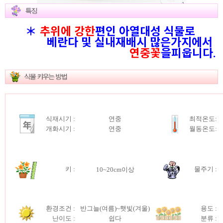
＊
추위에 강한
편인 아열대성 식물로
베란다 및 실내재배시 많은가지에서
연중꽃
을피웁니다.
식재시기 :
연중
최적온도:
개화시기 :
연중
월동온도:
키
:
물주기 :
10~20cm이상
환경조건 :
반그늘(여름)~햇빛(겨울)
용도 :
난이도 :
쉽다
분류 :