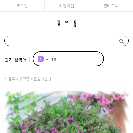
로그인
회원가입
장바구니
인기 검색어
1
제라늄
2
국화
식물류
꽃모종
온실다년생
3
리갈
4
어린모종 국화
5
조날