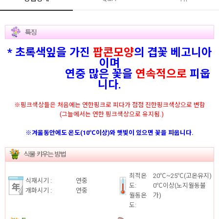
* 초록색잎
을 가진
팝콘모양
의 겹꽃 베고니아
이며
연중 많은 꽃을
연속적으로
피웁
니다.
※핑크색상들은 처음에는 연한핑크로 피다가 점점 진한핑크색상으로 변함
(그늘에서는 연한 핑크색상으로 유지됨.)
※겨울동안에도 온도(10℃이상)와 햇빛이 있으면 꽃을 피웁니다.
최적온
20℃~25℃(고온유지)
식재시기 :
연중
도:
0℃이상(노지월동불
개화시기 :
연중
월동온
가)
도: