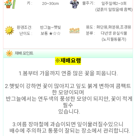
키 :
물주기 :
20~30cm
일주일에2~3회
(겉흙이 말랐을때 흠뻑)
용도
:
화단용,화분용,조경용
환경조건:
반그늘~햇빛
분류 :
다년생 온실식물
난이도 :
보통 ★☆☆
(노지월동불가)
※재배요령
1.봄부터 가을까지 연중 많은 꽃을 피웁니다.
2.햇빛이 강하면 꽃이 많아지고 잎도 붉게 변하여 콤팩트
한 모양이되며
반그늘에서는 연두색의 풍성한 모양이 되지만, 꽃이 적게
필수
있습니다.
3.여름 장마철에 과습이되면 잎이물러질수있으니
배수에 주의하고 통풍이 잘되는 장소에서 관리합니다.