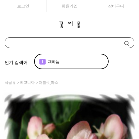
로그인
회원가입
장바구니
인기 검색어
1
제라늄
2
국화
식물류
베고니아
더블릿,파소
3
리갈
4
아이비
5
꽃씨