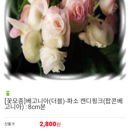
6
조날 제라늄
7
매발톱
8
접시꽃
9
리갈 제라늄
10
시계초
[꽃모종]베고니아(더블)-파소 캔디핑크(팝콘베
고니아) : 8cm분
2,800
원
상품가