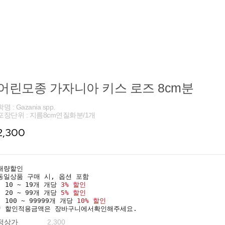
어린모종 가자니아 키스 로즈 8cm분
학명 : Gazania spp.
포장단위 : 지름8cm연질화분/1개
2,300
대량할인
동일상품 구매 시, 옵션 포함
· 10 ~ 19개 개당
3% 할인
· 20 ~ 99개 개당
5% 할인
· 100 ~ 99999개 개당
10% 할인
* 할인적용금액은 장바구니에서확인해주세요.
정상가
2,300