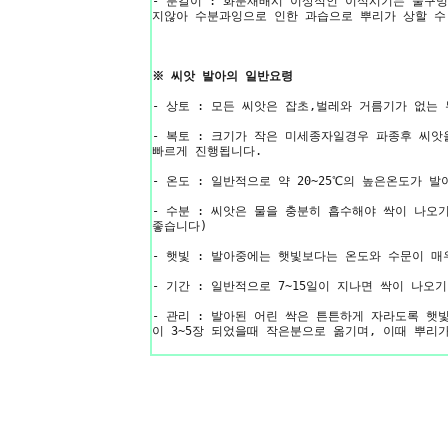
- 분갈이 : 화분재배시 이상적인 이식시기는 물구
지않아 수분과잉으로 인한 과습으로 뿌리가 상할 수
※ 씨앗 발아의 일반요령
- 상토 : 모든 씨앗은 잡초,벌레와 거름기가 없는
- 복토 : 크기가 작은 미세종자일경우 파종후 씨
빠르게 진행됩니다.
- 온도 : 일반적으로 약 20~25℃의 높은온도가
- 수분 : 씨앗은 물을 충분히 흡수해야 싹이 나오
좋습니다)
- 햇빛 : 발아중에는 햇빛보다는 온도와 수문이 
- 기간 : 일반적으로 7~15일이 지나면 싹이 나
- 관리 : 발아된 어린 싹은 튼튼하게 자라도록 햇
이 3~5장 되었을때 작은분으로 옮기며, 이때 뿌리