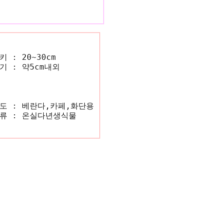
키 :
20~30cm
기 :
약5cm내외
도 :
베란다,카페,화단용
류 :
온실다년생식물