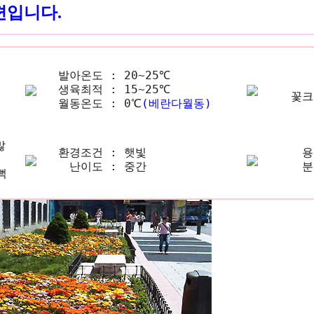
편입니다.
발아온도 :
20~25℃
생육최적 :
15~25℃
꽃크
월동온도 :
0℃
(베란다월동)
많
환경조건 :
햇빛
용
난이도 :
중간
분
뻑