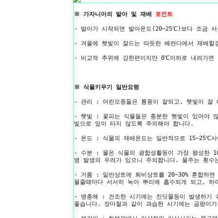
※ 가자니아의 발아 및 재배
포인트
- 발아가 시작되면 발아온도(20~25℃)보다 조금
- 겨울에 햇빛이 잘드는 따듯한 베란다에서 재배할
- 비교적 추위에 강한편이지만 0℃이하로 내려가면
※ 식물키우기 일반요령
- 관리 : 어린모종들은 통풍이 잘되고, 햇빛이 잘
- 햇빛 : 꽃피는 식물들은 충분한 햇빛이 있어야
빛으로 잎이 타지 않도록 주의해야 합니다.
- 온도 : 식물의 재배온도는 일반적으로 15~25
- 수분 : 물은 식물의 광합성활동이 가장 왕성한
병 발생의 우려가 있으니 주의합니다. 물주는 횟수
- 거름 : 일반상토에 퇴비상토를 20~30% 혼합
물줄때마다 서서히 녹아 뿌리에 흡수되게 되고, 하
- 병충해 : 건조한 시기에는 진딧물등이 발생하기 
좋습니다. 장마철과 같이 과습한 시기에는 곰팡이가