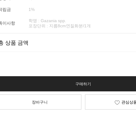
적립금
1%
학명 : Gazania spp.
특이사항
포장단위 : 지름8cm연질화분/1개
총 상품 금액
구매하기
장바구니
관심상