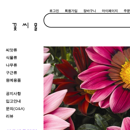
로그인
회원가입
장바구니
마이페이지
주문
씨앗류
식물류
나무류
구근류
원예용품
공지사항
입고안내
문의(Q&A)
리뷰