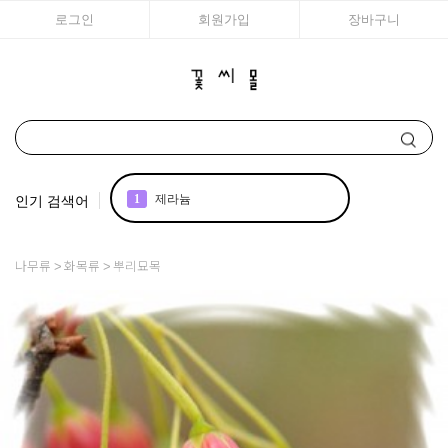
로그인
회원가입
장바구니
인기 검색어
1
제라늄
2
국화
나무류
화목류
뿌리묘목
3
리갈
4
에키네시아
5
백합