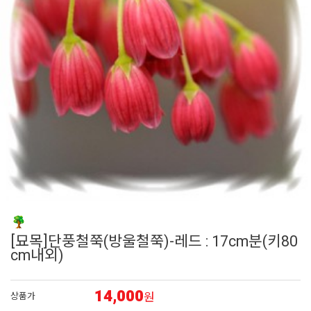
6
어린모종 국화
7
조날
8
페츄니아
9
백일홍
10
접시꽃
[묘목]단풍철쭉(방울철쭉)-레드 : 17cm분(키80
cm내외)
14,000
원
상품가