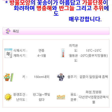
*
방울모양
의 꽃송이가 아름답고
가을단풍
이
화려하며
병충해
와
반그늘
그리고
추위
에
도
매우강합니다.
최적온
식재시기 :
연중
도:
15℃~25℃
개화시기 :
4~5월
월동온
-20℃(중부지방월동)
도:
키 :
150cm내외
물주기 :
겉흙이 말랐을때 흠뻑
화분,정원용
환경조건 :
반그늘~햇빛
용도 :
다년생낙엽활엽관목식
난이도 :
쉽다
분류 :
물