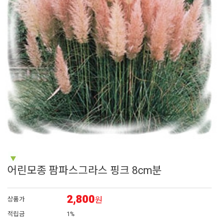
6
백합
7
페츄니아
8
에키네시아
9
백일홍
10
접시꽃
어린모종 팜파스그라스 핑크 8cm분
2,800
원
상품가
적립금
1%