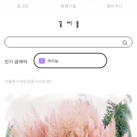
로그인
회원가입
장바구니
인기 검색어
1
제라늄
2
국화
식물류
어린모종
다년생2
3
리갈
4
조날
5
어린모종 국화