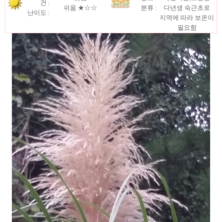
건 :
쉬움
★☆☆
분류 :
다년생 숙근초로
난이도 :
지역에 따라 보온이
필요함