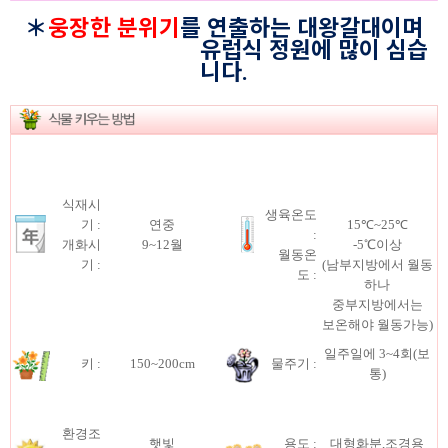
＊
웅장한 분위기
를 연출하는 대왕갈대이며
유럽식 정원에 많이 심습
니다.
식재시
생육온도
기 :
연중
15℃~25℃
:
개화시
9~12월
-5℃이상
월동온
기 :
(남부지방에서 월동
도 :
하나
중부지방에서는
보온해야 월동가능)
일주일에 3~4회(보
키 :
150~200cm
물주기 :
통)
환경조
햇빛
용도 :
대형화분,조경용