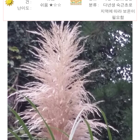
건 :
쉬움
★☆☆
분류 :
다년생 숙근초로
난이도 :
지역에 따라 보온이
필요함