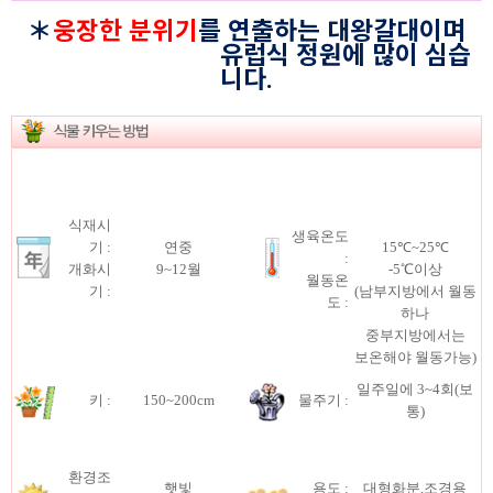
＊
웅장한 분위기
를 연출하는 대왕갈대이며
유럽식 정원에 많이 심습
니다.
식재시
생육온도
기 :
연중
15℃~25℃
:
개화시
9~12월
-5℃이상
월동온
기 :
(남부지방에서 월동
도 :
하나
중부지방에서는
보온해야 월동가능)
일주일에 3~4회(보
키 :
150~200cm
물주기 :
통)
환경조
햇빛
용도 :
대형화분,조경용