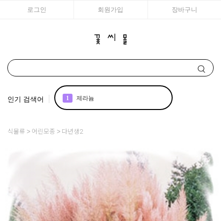
로그인
회원가입
장바구니
인기 검색어
1
제라늄
2
국화
식물류
어린모종
다년생2
3
아이비
4
매발톱
5
백합