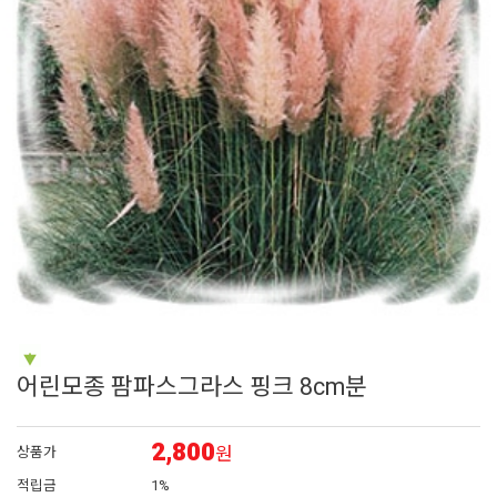
6
채송화
7
시계초
8
플록스
9
리갈
10
장미
어린모종 팜파스그라스 핑크 8cm분
2,800
원
상품가
적립금
1%