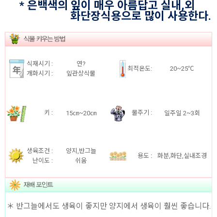
* 은백색의 잎이 매우 아름답고 실내,외
화단장식용으로 많이 사용한다.
식재시기 :
연?
최적온도:
20~25℃
개화시기
:
잎관상식물
키
:
물주기 :
15㎝~20㎝
일주일 2~3회
생육조건 :
양지,반그늘
용도
:
화분,화단,실내조경
난이도 :
쉬움
＊ 반그늘에서도 생육이 좋지만 양지에서 생육이 훨씬 좋습니다.