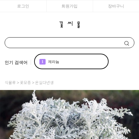
로그인
회원가입
장바구니
인기 검색어
1
제라늄
2
국화
식물류
꽃모종
온실다년생
3
조날
4
아이비
5
리갈