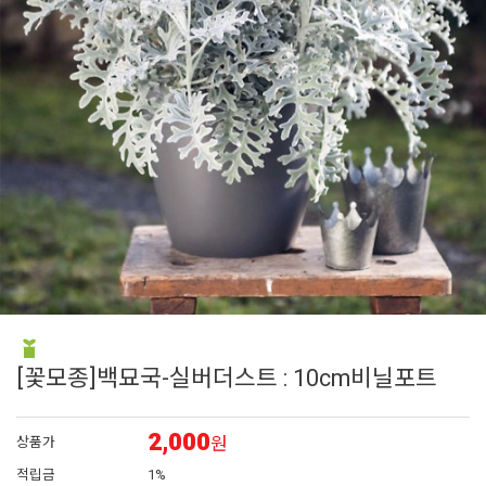
6
매발톱
7
에키네시아
8
아이비 제라늄
9
대국
10
플록스
[꽃모종]백묘국-실버더스트 : 10cm비닐포트
2,000
원
상품가
적립금
1%