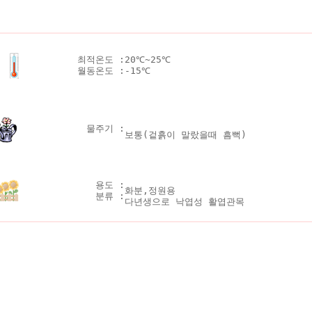
최적온도 :
20℃~25℃
월동온도 :
-15℃
물주기 :
보통(겉흙이 말랐을때 흠뻑)
용도 :
화분,정원용
분류 :
다년생으로 낙엽성 활엽관목