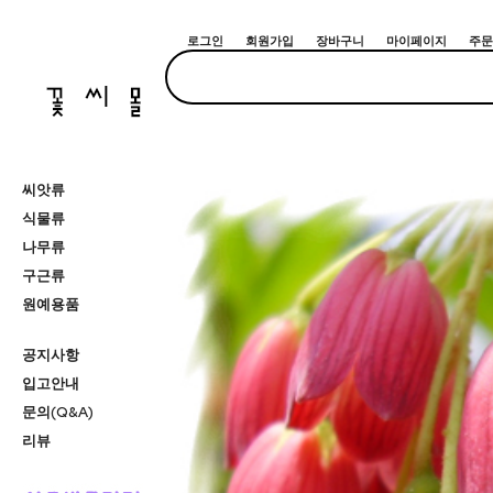
로그인
회원가입
장바구니
마이페이지
주문
씨앗류
식물류
나무류
구근류
원예용품
공지사항
입고안내
문의(Q&A)
리뷰