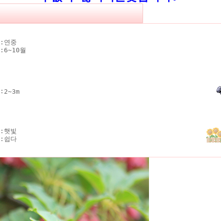
:
연중
:
6~10월
:
2~3m
:
햇빛
:
쉽다