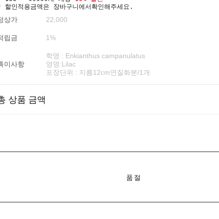
* 할인적용금액은 장바구니에서확인해주세요.
정상가
22,000
적립금
1%
학명 : Enkianthus campanulatus
특이사항
영명:Lilac
포장단위 : 지름12cm연질화분/1개
총 상품 금액
품절