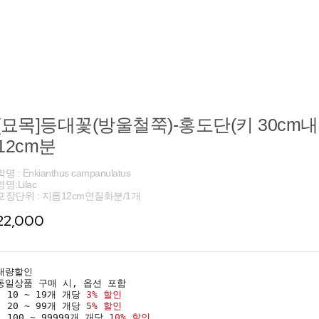
[묘목]등대꽃(방울철쭉)-홍도단(키 30cm내외
12cm분
학명 : Enkianthus campanulatus
영명:Lilac
포장단위 : 지름12cm연질화분/1개
22,000
대량할인
동일상품 구매 시, 옵션 포함
· 10 ~ 19개 개당
3% 할인
· 20 ~ 99개 개당
5% 할인
· 100 ~ 99999개 개당
10% 할인