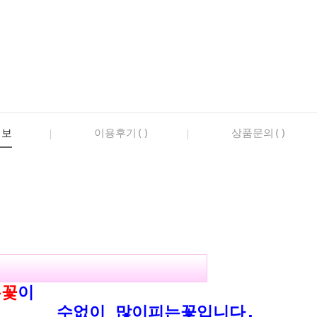
정보
이용후기()
상품문의()
은꽃
이
이피는꽃입니다.