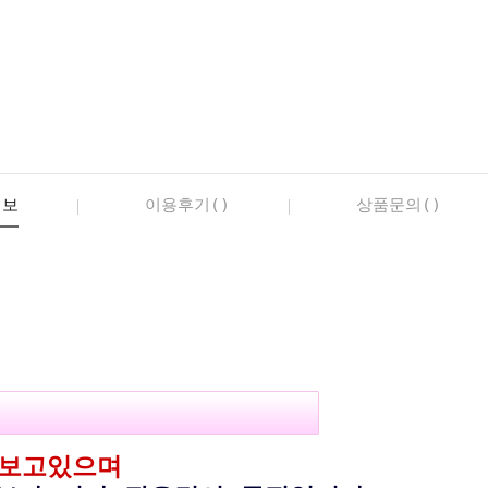
정보
이용후기()
상품문의()
다보고있으며