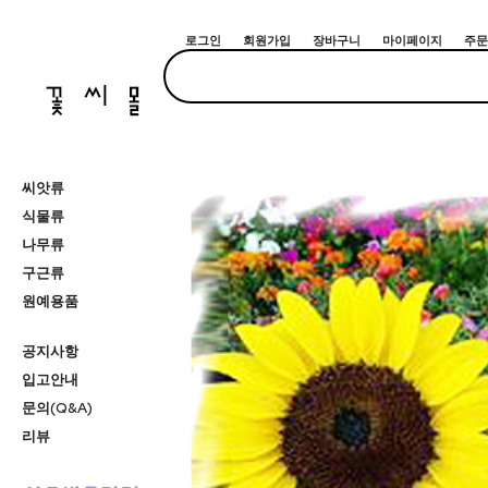
로그인
회원가입
장바구니
마이페이지
주문
씨앗류
식물류
나무류
구근류
원예용품
공지사항
입고안내
문의(Q&A)
리뷰