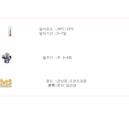
발아온도 :
20℃~25℃
발아기간
:
5~7일
물주기 :
주 3~4회
용도
:
관상용,도로조경용
분류:
춘파 일년생