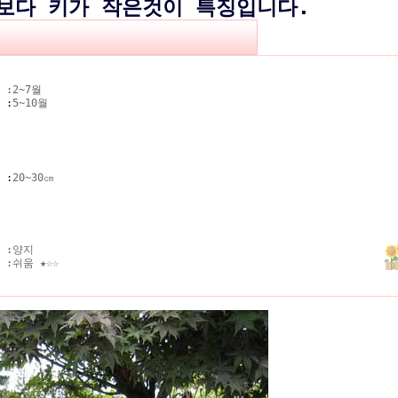
보다 키가 작은것이 특징입니다.
 :
2~7월
기
:
5~10월
키
:
20~30㎝
 :
양지
 :
쉬움
★☆☆