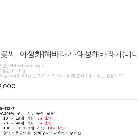
[꽃씨_야생화]해바라기-왜성해바라기(미니) :
학명 : Helianthus annuus
포장단위 : 10g
(야생화씨앗 약10g은 가로,세로 2m내외에 흩어뿌릴수있는 양입니다)
2,000
대량할인
동일상품 구매 시, 옵션 포함
· 10 ~ 19개 개당
3% 할인
· 20 ~ 99개 개당
5% 할인
· 100 ~ 99999개 개당
10% 할인
* 할인적용금액은 장바구니에서확인해주세요.