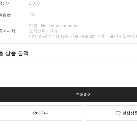
정상가
2,000
적립금
1%
학명 : Helianthus annuus
특이사항
포장단위 : 10g
(야생화씨앗 약10g은 가로,세로 2m내외에 흩어뿌릴수있
총 상품 금액
구매하기
장바구니
관심상