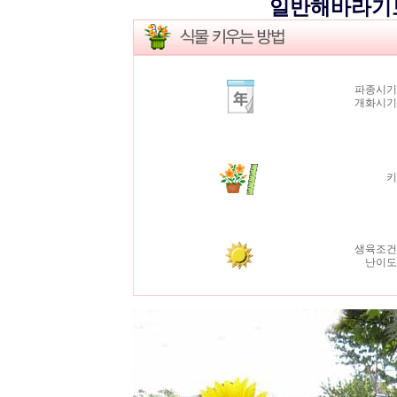
일반해바라기
파종시기
개화시
생육조건
난이도