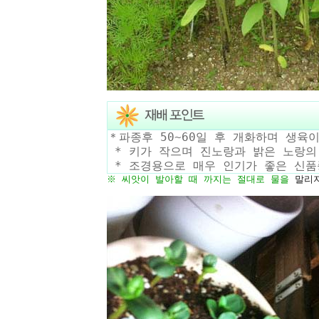
＊파종후 50~60일 후 개화하며 생육
* 키가 작으며 진노랑과 밝은 노랑의
* 조경용으로 매우 인기가 좋은 신품
※ 씨앗이 발아할 때 까지는 절대로
물
을
말리지