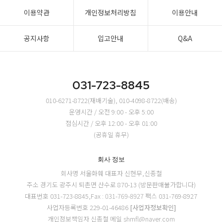
이용약관
개인정보처리방침
이용안내
공지사항
입고안내
Q&A
031-723-8845
010-6271-8722(재배기술), 010-4098-8722(배송)
운영시간 / 오전 9:00 - 오후 5:00
점심시간 / 오후 12:00 - 오후 01:00
(공휴일 휴무)
회사 정보
회사명 서울화훼
대표자 신현무,신종철
주소 경기도 광주시 퇴촌면 산수로 870-13 (방문판매불가합니다)
대표번호 031-723-8845,Fax : 031-769-8927
팩스 031-769-8927
사업자등록번호 229-01-46486
[사업자정보확인]
개인정보책임자 신종철
메일 shmfl@naver.com