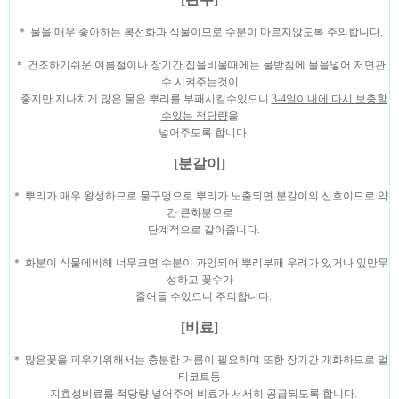
＊ 물을 매우 좋아하는 봉선화과 식물이므로 수분이 마르지않도록 주의합니다.
＊ 건조하기쉬운 여름철이나 장기간 집을비울때에는 물받침에 물을넣어 저면관
수 시켜주는것이
좋지만
지나치게 많은 물은 뿌리를 부패시킬수있으니
3-4일이내에 다시 보충할
수있는 적당량
을
넣어주도록
합니다.
[분갈이]
＊ 뿌리가 매우 왕성하므로 물구멍으로 뿌리가 노출되면 분갈이의 신호이므로 약
간 큰화분으로
단계적으로
갈아줍니다.
＊ 화분이 식물에비해 너무크면 수분이 과잉되어 뿌리부패 우려가 있거나 잎만무
성하고 꽃수가
줄어들 수
있으니 주의합니다.
[비료]
＊ 많은꽃을 피우기위해서는 충분한 거름이 필요하며 또한 장기간 개화하므로 멀
티코트등
지효성비료를
적당량 넣어주어 비료가 서서히 공급되도록 합니다.