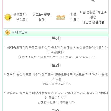
의)
화분(행깅용),화단,조
생육조건 :
반그늘~햇빛
용도 :
경용
난이도 :
쉽다
분류 :
다년생
온실식물
[특징]
＊ 생장속도가 매우빠르고 분지성이 좋으며,여름에는 시원한 반그늘에서 관리하
고, 겨울철에도
충분한 햇빛과 온도조건에서는 계속 꽃을 피울 수 있습니다.
[토양]
＊ 생육이 왕성하므로 배수가 잘되도록 일반상토에 퇴비상토를 20-30%,가벼운 펄
라이트를
10%정도
섞어줍니다.
＊ 밭흙이나 황토흙은 배수가 불량하여,하엽이 노랗게 마르거나 꽃송이가 떨어지
는 꽃떨이현상이
발생할수있으니, 주의합니다.
[관수]