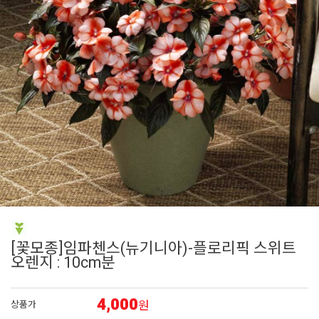
6
에키네시아
7
그라스
8
대국
9
접시꽃
10
아이비
[꽃모종]임파첸스(뉴기니아)-플로리픽 스위트
오렌지 : 10cm분
4,000
원
상품가