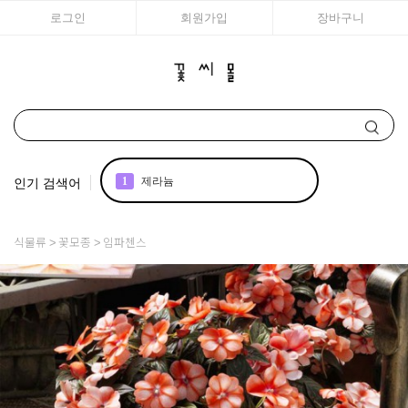
로그인
회원가입
장바구니
인기 검색어
1
제라늄
2
조날
식물류
꽃모종
임파첸스
3
리갈
4
국화
5
아이비 제라늄