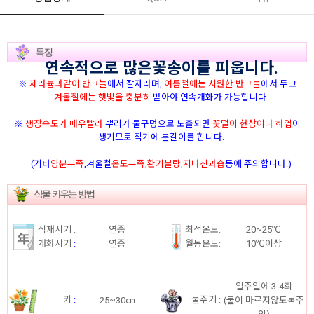
연속적으로 많은꽃송이
를
피웁니다.
※
제라늄과같이 반그늘
에서 잘자라며,
여름철에는 시원한 반그늘
에서 두고
겨울철에는 햇빛을 충분히
받아야 연속개화가 가능합니다.
※
생장속도가 매우빨라
뿌리가 물구멍으로 노출되면
꽃떨이 현상이나 하엽
이
생기므로 적기에 분갈이를 합니다.
(기타
양분부족
,겨울철
온도부족
,
환기불량
,
지나친과습
등에 주의합니다.)
식재시기 :
연중
최적온도:
20~25℃
개화시기
:
연중
월동온도:
10℃이상
일주일에 3-4회
키
:
물주기 :
25~30㎝
(물이 마르지않도록주