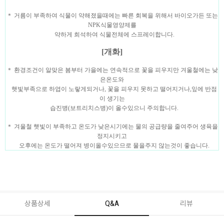
＊ 거름이 부족하여 식물이 약해졌을때에는 빠른 회복을 위해서 바이오가든 또는
NPK식물영양제를
약하게 희석하여 식물전체에 스프레이합니다.
[개화]
＊ 환경조건이 알맞은 봄부터 가을에는 연속적으로 꽃을 피우지만 겨울철에는 낮
은온도와
햇빛부족으로
하엽이 노랗게되거나, 꽃을 피우지 못하고 떨어지거나,잎에 반점
이 생기는
습진병(보트리치스병)이
올수있으니 주의합니다.
＊ 겨울철 햇빛이 부족하고 온도가 낮은시기에는 물의 공급량을 줄여주어 생육을
정지시키고
오후에는
온도가 떨어져 병이올수있으므로 물을주지 않는것이 좋습니다.
상품상세
Q&A
리뷰