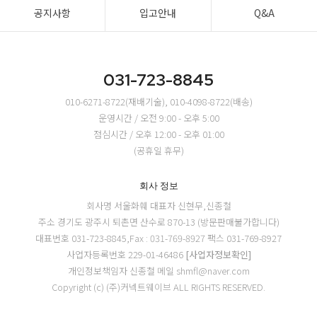
공지사항
입고안내
Q&A
031-723-8845
010-6271-8722(재배기술), 010-4098-8722(배송)
운영시간 / 오전 9:00 - 오후 5:00
점심시간 / 오후 12:00 - 오후 01:00
(공휴일 휴무)
회사 정보
회사명 서울화훼
대표자 신현무,신종철
주소 경기도 광주시 퇴촌면 산수로 870-13 (방문판매불가합니다)
대표번호 031-723-8845,Fax : 031-769-8927
팩스 031-769-8927
사업자등록번호 229-01-46486
[사업자정보확인]
개인정보책임자 신종철
메일 shmfl@naver.com
Copyright (c) (주)커넥트웨이브 ALL RIGHTS RESERVED.