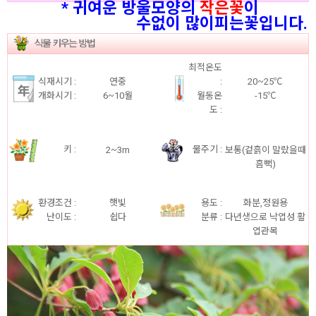
* 귀여운 방울모양의
작은꽃
이
수없이 많이피는꽃입니다.
최적온도
식재시기 :
연중
:
20~25℃
개화시기 :
6~10월
월동온
-15℃
도 :
키 :
물주기 :
2~3m
보통(겉흙이 말랐을때
흠뻑)
환경조건 :
햇빛
용도 :
화분,정원용
난이도 :
쉽다
분류 :
다년생으로 낙엽성 활
엽관목