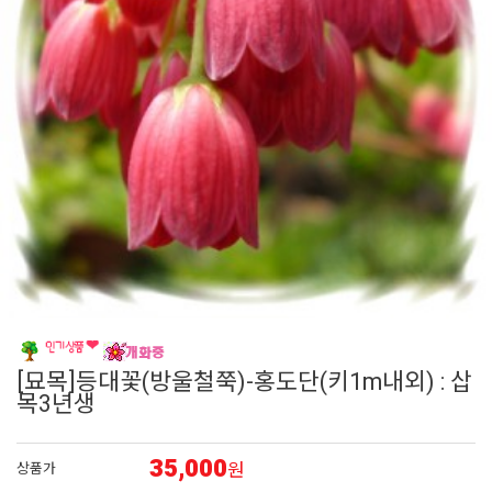
6
채송화
7
백합
8
시계초
9
숙근
10
플록스
[묘목]등대꽃(방울철쭉)-홍도단(키1m내외) : 삽
목3년생
35,000
원
상품가