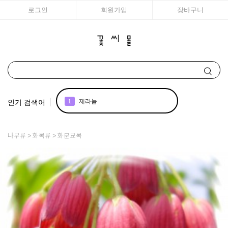
로그인
회원가입
장바구니
인기 검색어
1
제라늄
2
국화
나무류
화목류
화분묘목
3
아이비
4
매발톱
5
리갈