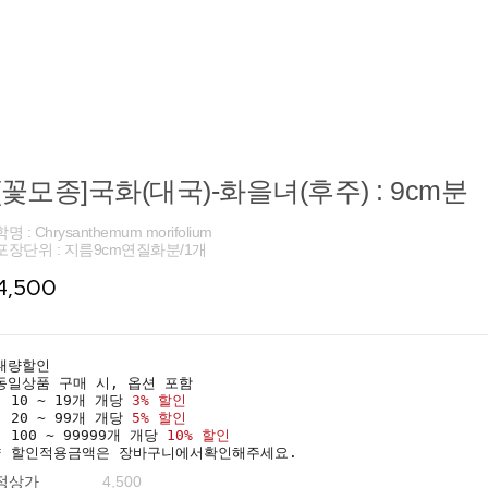
[꽃모종]국화(대국)-화을녀(후주) : 9cm분
학명 : Chrysanthemum morifolium
포장단위 : 지름9cm연질화분/1개
4,500
대량할인
동일상품 구매 시, 옵션 포함
· 10 ~ 19개 개당
3% 할인
· 20 ~ 99개 개당
5% 할인
· 100 ~ 99999개 개당
10% 할인
* 할인적용금액은 장바구니에서확인해주세요.
정상가
4,500