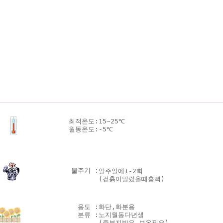
최적온도:
15~25℃
월동온도:
-5℃
물주기 :
일주일에1-2회
(겉흙이말랐을때흠뻑)
용도 :
화단,화분용
분류 :
노지월동다년생
(중부지방은 보온필요)