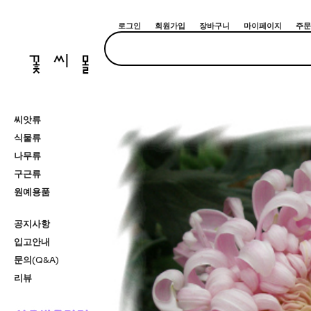
로그인
회원가입
장바구니
마이페이지
주문
씨앗류
식물류
나무류
구근류
원예용품
공지사항
입고안내
문의(Q&A)
리뷰