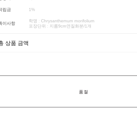
적립금
1%
학명 : Chrysanthemum morifolium
특이사항
포장단위 : 지름9cm연질화분/1개
총 상품 금액
품절