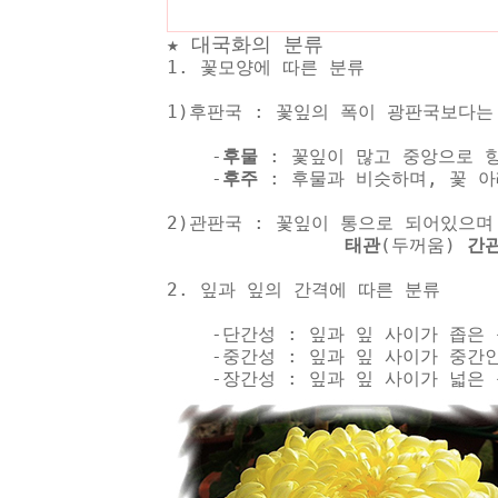
★ 대국화의 분류
1. 꽃모양에 따른 분류
1)후판국 : 꽃잎의 폭이 광판국보다는
-
후물
: 꽃잎이 많고 중앙으로 
-
후주
: 후물과 비슷하며, 꽃 
2)관판국 : 꽃잎이 통으로 되어있으며
태관
(두꺼움)
간
2. 잎과 잎의 간격에 따른 분류
-단간성 : 잎과 잎 사이가 좁은 
-중간성 : 잎과 잎 사이가 중간인
-장간성 : 잎과 잎 사이가 넓은 