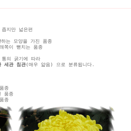
 좁지만 넓은편
향하는 모양을 가진 품종
아래쪽이 뻗치는 품종
 통의 굵기에 따라
관 세관 침관
(매우 얇음) 으로 분류됩니다.
품종
 품종
품종