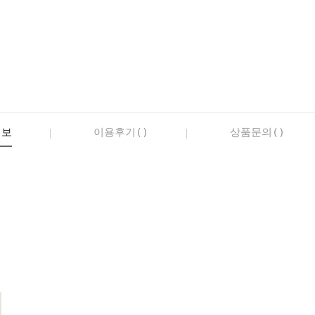
정보
이용후기()
상품문의()