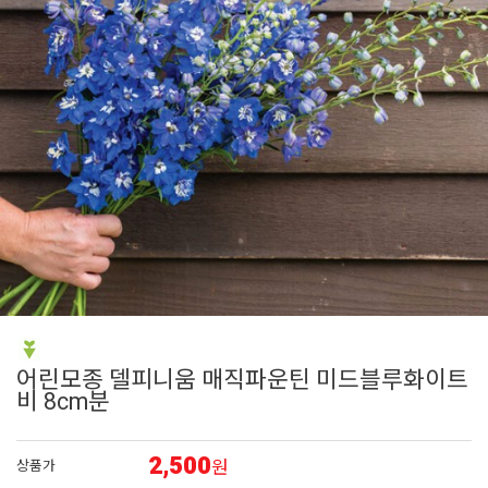
7
비올라
8
펜스테몬
9
에키네시아
10
대국
1
제라늄
어린모종 델피니움 매직파운틴 미드블루화이트
비 8cm분
2,500
원
상품가