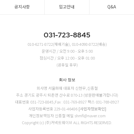
공지사항
입고안내
Q&A
031-723-8845
010-6271-8722(재배기술), 010-4098-8722(배송)
운영시간 / 오전 9:00 - 오후 5:00
점심시간 / 오후 12:00 - 오후 01:00
(공휴일 휴무)
회사 정보
회사명 서울화훼
대표자 신현무,신종철
주소 경기도 광주시 퇴촌면 산수로 870-13 (방문판매불가합니다)
대표번호 031-723-8845,Fax : 031-769-8927
팩스 031-769-8927
사업자등록번호 229-01-46486
[사업자정보확인]
개인정보책임자 신종철
메일 shmfl@naver.com
Copyright (c) (주)커넥트웨이브 ALL RIGHTS RESERVED.