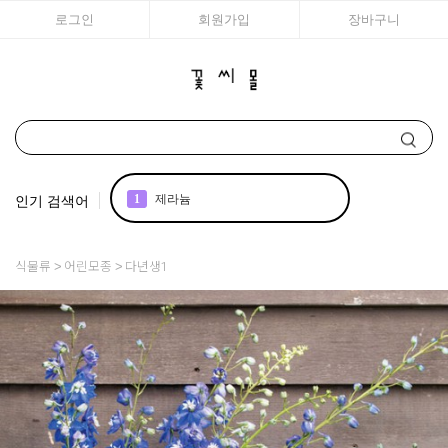
로그인
회원가입
장바구니
인기 검색어
2
국화
3
구근
식물류
어린모종
다년생1
4
모종
5
리갈
6
접시꽃