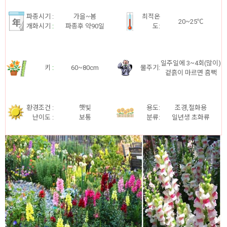
파종시기 :
가을~봄
최적온
20~25℃
개화시기
:
파종후 약90일
도:
일주일에 3~4회(많이)
키
:
60~80cm
물주기:
겉흙이 마르면 흠뻑
환경조건 :
햇빛
용도:
조경,절화용
난이도 :
보통
분류:
일년생 초화류