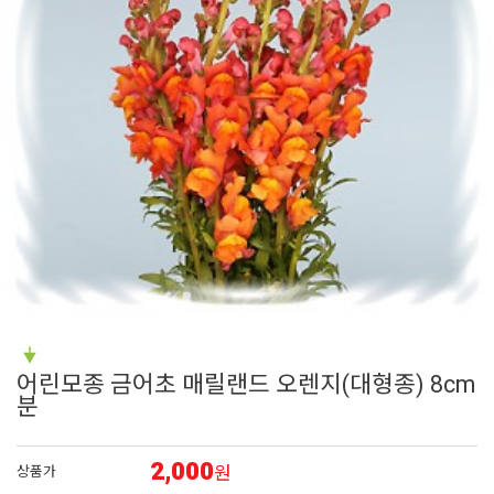
6
리갈 제라늄
7
접시꽃
8
장미
9
딸기
10
숙근
어린모종 금어초 매릴랜드 오렌지(대형종) 8cm
분
2,000
원
상품가