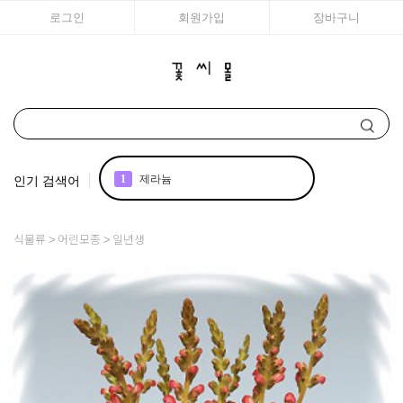
로그인
회원가입
장바구니
인기 검색어
1
제라늄
2
국화
식물류
어린모종
일년생
3
조날 제라늄
4
리갈
5
꽃씨