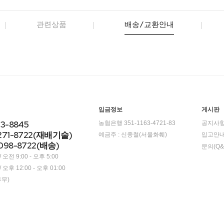
관련상품
배송/교환안내
입금정보
게시판
23-8845
농협은행 351-1163-4721-83
공지사
271-8722(재배기술)
예금주 : 신종철(서울화훼)
입고안
098-8722(배송)
문의(Q&
오전 9:00 - 오후 5:00
오후 12:00 - 오후 01:00
휴무)