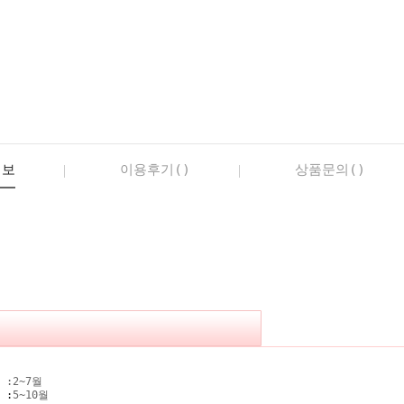
정보
이용후기()
상품문의()
 :
2~7월
기
:
5~10월