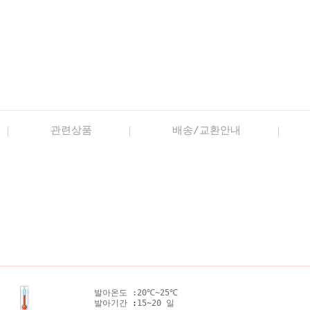
관련상품
배송/교환안내
발아온도 :
20℃~25℃
발아기간
:
15~20 일