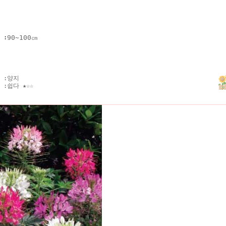
키
:
90~100㎝
 :
양지
 :
쉽다 ★☆☆