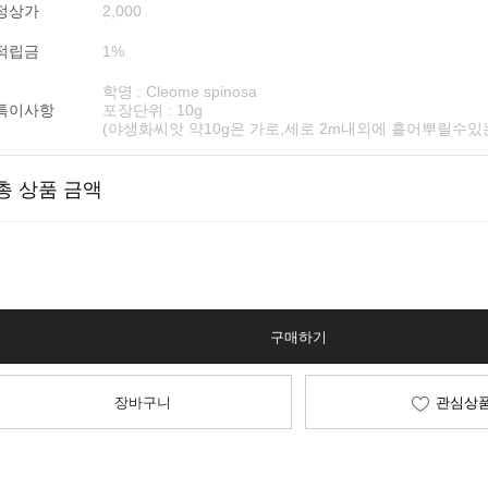
정상가
2,000
적립금
1%
학명 : Cleome spinosa
특이사항
포장단위 : 10g
(야생화씨앗 약10g은 가로,세로 2m내외에 흩어뿌릴수있
총 상품 금액
구매하기
장바구니
관심상