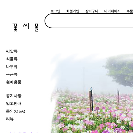
로그인
회원가입
장바구니
마이페이지
주문
씨앗류
식물류
나무류
구근류
원예용품
공지사항
입고안내
문의(Q&A)
리뷰