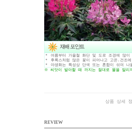
＊ 여름부터 가을철 화단 및 도로 조경에 많이
＊ 후록스처럼 많은 꽃이 피어나고 고온.건조에
＊ 야생화는 특성상 단색 또는 혼합이 섞여 나
※ 씨앗이 발아할 때 까지는 절대로
물
을
말리지
상품 상세 
REVIEW