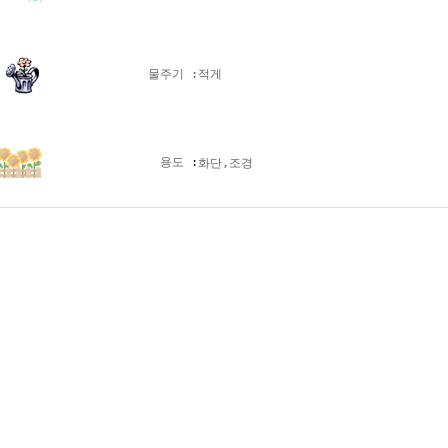
물주기 :
적게
용도
:
화단,조경