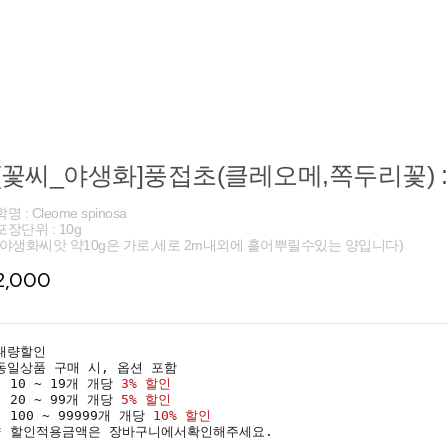
[꽃씨_야생화]풍접초(클레오메,쪽두리꽃) : 
학명 : Cleome spinosa
포장단위 : 10g
(야생화씨앗 약10g은 가로,세로 2m내외에 흩어뿌릴수있는 양입니다)
2,000
대량할인
동일상품 구매 시, 옵션 포함
· 10 ~ 19개 개당
3% 할인
· 20 ~ 99개 개당
5% 할인
· 100 ~ 99999개 개당
10% 할인
* 할인적용금액은 장바구니에서확인해주세요.