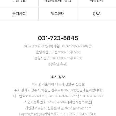
이용약관
개인정보처리방침
이용안내
공지사항
입고안내
Q&A
031-723-8845
010-6271-8722(재배기술), 010-4098-8722(배송)
운영시간 / 오전 9:00 - 오후 5:00
점심시간 / 오후 12:00 - 오후 01:00
(공휴일 휴무)
회사 정보
회사명 서울화훼
대표자 신현무,신종철
주소 경기도 광주시 퇴촌면 산수로 870-13 (방문판매불가합니다)
대표번호 031-723-8845,Fax : 031-769-8927
팩스 031-769-8927
사업자등록번호 229-01-46486
[사업자정보확인]
개인정보책임자 신종철
메일 shmfl@naver.com
Copyright (c) (주)커넥트웨이브 ALL RIGHTS RESERVED.