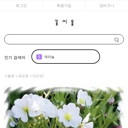
로그인
회원가입
장바구니
인기 검색어
1
제라늄
2
국화
식물류
꽃모종
다년생1
3
조날 제라늄
4
리갈
5
꽃씨