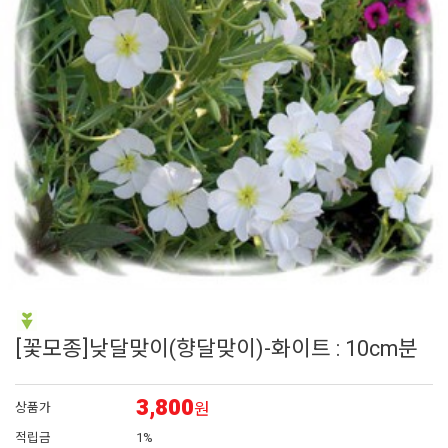
6
장미
7
리갈 제라늄
8
접시꽃
9
딸기
10
숙근
[꽃모종]낮달맞이(향달맞이)-화이트 : 10cm분
3,800
원
상품가
적립금
1%