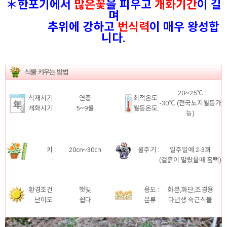
＊한포기에서
많은꽃
을 피우고
개화기간
이 길
며
추위에 강하고
번식력
이 매우 왕성합
니다.
20~25℃
식재시기 :
연중
최적온도:
-30℃ (전국노지월동가
개화시기
:
5~9월
월동온도:
능)
키
:
20㎝~30㎝
물주기 :
일주일에 2-3회
(겉흙이 말랐을때 흠뻑)
환경조건 :
햇빛
용도
:
화분,화단,조경용
난이도 :
쉽다
분류 :
다년생 숙근식물