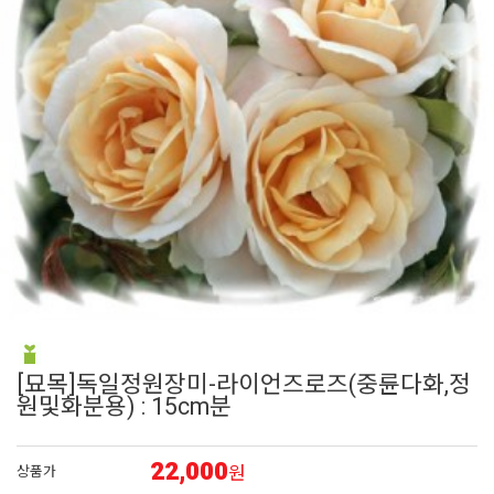
6
장미
7
리갈 제라늄
8
접시꽃
9
딸기
10
숙근
[묘목]독일정원장미-라이언즈로즈(중륜다화,정
원및화분용) : 15cm분
22,000
원
상품가