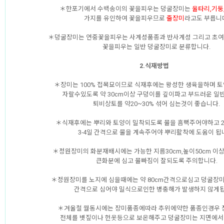
＊한포기에서 수백송이의 꽃을피우는 덩굴장미는
울타리,기둥
가지를 유인하여 꽃을피우므로
줄장미
라고도 부릅니
＊덩굴장미는 연중꽃을피우는 사계성품종과 반사계성 그리고 초여름
꽃을피우는 일반 덩굴장미로 분류합니다.
2.식재방법
＊장미는 100% 접목묘이므로 식재후에는 왕성한 생육을하며 
자랄수있도록 약 30cm이상 구덩이를 깊이파고 부드러운 일
퇴비상토를 약20~30% 섞어 심는것이 좋습니다.
＊식재후에는 뿌리와 토양이 밀착되도록 물을 흠뻑주어야하고 2
3-4일 간격으로 물을 계속주어야 뿌리활착에 도움이 됩
＊정원장미의 화분재배시에는 가능한 지름30cm,높이50cm 이
큰화분에 심고 물빠짐이 잘되도록 주의합니다.
＊정원장미를 노지에 심을때에는 약 80cm간격으로심고 덩굴장미는
간격으로 심어야 밀식으로인한 병충해가 발생하지 않게됩
＊겨울철 월동시에는 장미품종에따라 추위에약한 품종인경우
전체를 볏짚이나 헌옷등으로 보온해주고 덩굴장미는 지면에서 