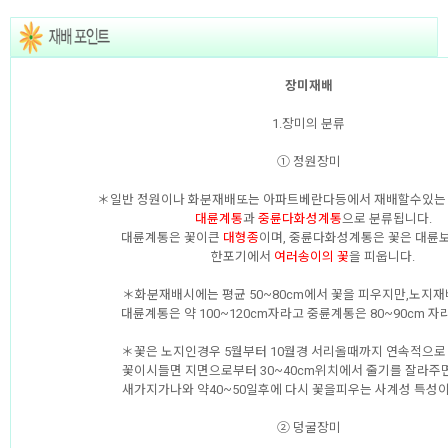
장미재배
1.장미의 분류
① 정원장미
＊일반 정원이나 화분재배또는 아파트베란다등에서 재배할수있
대륜계통
과
중륜다화성계통
으로 분류됩니다.
대륜계통은 꽃이큰
대형종
이며, 중륜다화성계통은 꽃은 대륜보
한포기에서
여러송이의 꽃
을 피웁니다.
＊화분재배시에는 평균 50~80cm에서 꽃을 피우지만,노지
대륜계통은 약 100~120cm자라고 중륜계통은 80~90cm 자
＊꽃은 노지인경우 5월부터 10월경 서리올때까지 연속적으로
꽃이시들면 지면으로부터 30~40cm위치에서 줄기를 잘라주
새가지가나와 약40~50일후에 다시 꽃을피우는 사계성 특성이
② 덩굴장미