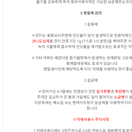
줄기를 감싸주며 특히 중부이북지역은 가능한 보온해주는것이
3.병충해 관리
1.살충제
＊장미는 꽃봉오리주변에 진딧물이 많이 발생하므로 전용약제인
코니도입제
를 장미 한포기당 1g (T스푼 1/2 분량)을 뿌려주면
녹아 식물체에 흡수하여 진딧물을 제거할수있는 효과적인 약
＊기타 아파트 베란다등 환기불량에서 발생하는 응애류및 고온
총채벌레등에도 효과가 있습니다.
병발생이전에 예방하도록 미리 약제를 사용하는것이 좋습
2.살균제
＊장마기인 6-7월에는 전염성이 강한
흰가루병
과
후반병
이 
주야간 일교차가 큰 봄과 가을에도 잎이 떨어지는
노균병
이 
비온후에는 베노밀 또는 벤레이트등의 살균제를 사용하여 미리
합니다.
※약제사용시 주의사항
1.약제사용시에는 3일간격으로 2-3회 연속으로 새용해야 효과가