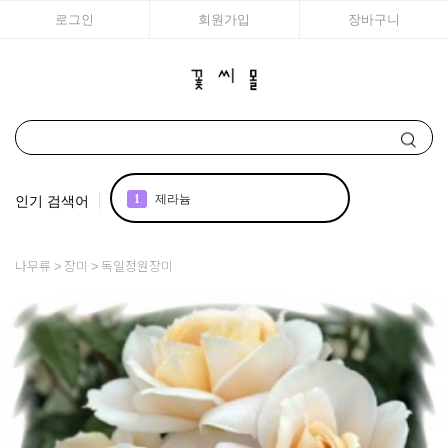
로그인
회원가입
장바구니
인기 검색어
1
제라늄
2
국화
나무류
장미
독일정원장미
3
조날 제라늄
4
리갈
5
꽃씨