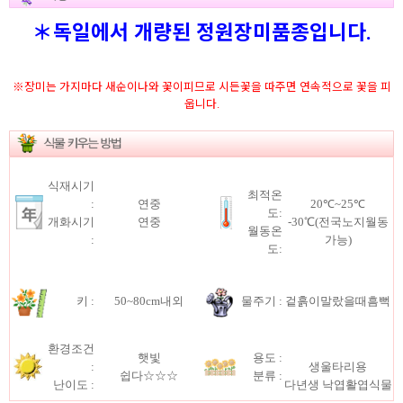
＊독일에서 개량된 정원장미품종입니다.
※장미는 가지마다 새순이나와 꽃이피므로 시든꽃을 따주면 연속적으로 꽃을 피
웁니다.
식재시기
최적온
:
연중
20℃~25℃
도:
개화시기
연중
-30℃(전국노지월동
월동온
:
가능)
도:
키 :
50~80cm내외
물주기 :
겉흙이말랐을때흠뻑
환경조건
햇빛
용도 :
:
생울타리용
쉽다☆☆☆
분류 :
난이도 :
다년생 낙엽활엽식물