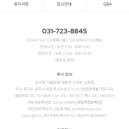
공지사항
입고안내
Q&A
031-723-8845
010-6271-8722(재배기술), 010-4098-8722(배송)
운영시간 / 오전 9:00 - 오후 5:00
점심시간 / 오후 12:00 - 오후 01:00
(공휴일 휴무)
회사 정보
회사명 서울화훼
대표자 신현무,신종철
주소 경기도 광주시 퇴촌면 산수로 870-13 (방문판매불가합니다)
대표번호 031-723-8845,Fax : 031-769-8927
팩스 031-769-8927
사업자등록번호 229-01-46486
[사업자정보확인]
개인정보책임자 신종철
메일 shmfl@naver.com
Copyright (c) (주)커넥트웨이브 ALL RIGHTS RESERVED.