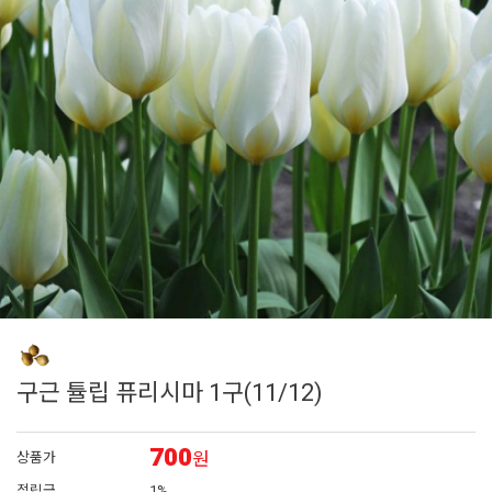
7
에키네시아
8
아이비 제라늄
9
대국
10
플록스
1
제라늄
구근 튤립 퓨리시마 1구(11/12)
700
원
상품가
적립금
1%