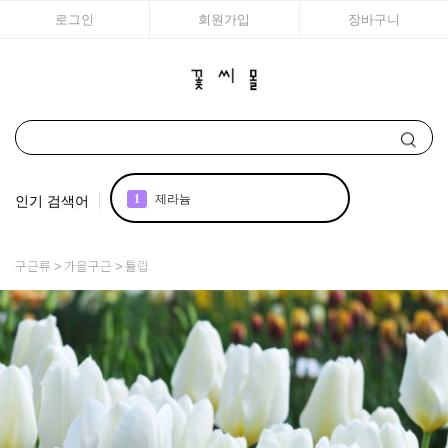
로그인
회원가입
장바구니
인기 검색어
2
국화
3
아이비
구근류
가을구근
튤립
4
조날
5
리갈
6
매발톱