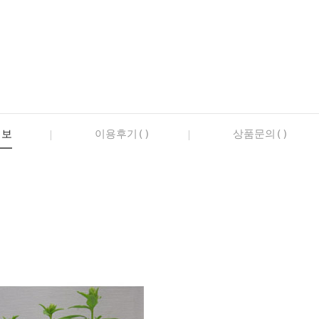
정보
이용후기()
상품문의()