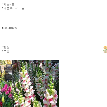
 :
가을~봄
기
:
파종후 약90일
키
:
60~80cm
 :
햇빛
 :
보통