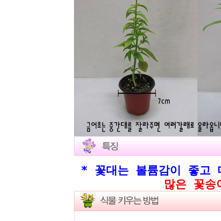
* 꽃대는 볼륨감이 좋고 
많은 꽃송