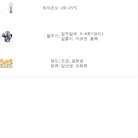
최적온도:
20~25℃
일주일에 3~4회(많이)
물주기:
겉흙이 마르면 흠뻑
용도:
조경,절화용
분류:
일년생 초화류