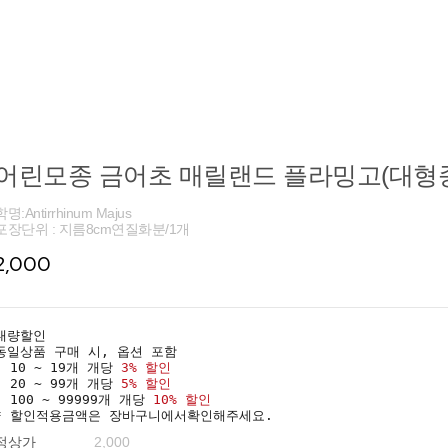
어린모종 금어초 매릴랜드 플라밍고(대형종
학명:Antirrhinum Majus
포장단위 : 지름8cm연질화분/1개
2,000
대량할인
동일상품 구매 시, 옵션 포함
· 10 ~ 19개 개당
3% 할인
· 20 ~ 99개 개당
5% 할인
· 100 ~ 99999개 개당
10% 할인
* 할인적용금액은 장바구니에서확인해주세요.
정상가
2,000