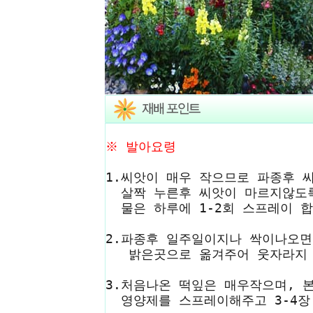
※ 발아요령
1.씨앗이 매우 작으므로 파종후
살짝 누른후 씨앗이 마르지않도록
물은 하루에 1-2회 스프레이 합
2.파종후 일주일이지나 싹이나오
밝은곳으로 옮겨주어 웃자라지 
3.처음나온 떡잎은 매우작으며, 본
영양제를 스프레이해주고 3-4장