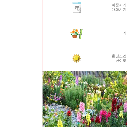
파종시기
개화시
환경조건
난이도