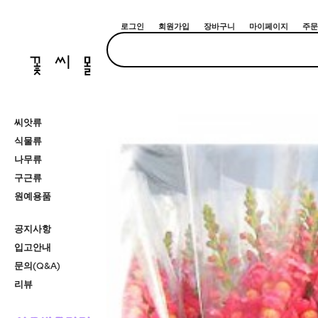
로그인
회원가입
장바구니
마이페이지
주문
씨앗류
식물류
나무류
구근류
원예용품
공지사항
입고안내
문의(Q&A)
리뷰