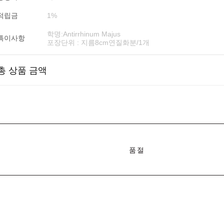
적립금
1%
학명:Antirrhinum Majus
특이사항
포장단위 : 지름8cm연질화분/1개
총 상품 금액
품절