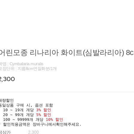
어린모종 리나리아 화이트(심발라리아) 8
학명 : Cymbalaria muralis
포장단위 : 지름8cm연질화분/1개
2,300
대량할인
동일상품 구매 시, 옵션 포함
· 10 ~ 19개 개당
3% 할인
· 20 ~ 99개 개당
5% 할인
· 100 ~ 99999개 개당
10% 할인
* 할인적용금액은 장바구니에서확인해주세요.
정상가
2,300