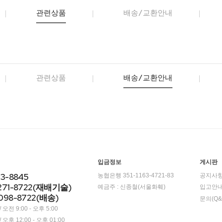
관련상품
배송/교환안내
관련상품
배송/교환안내
입금정보
게시판
23-8845
농협은행 351-1163-4721-83
공지사
271-8722(재배기술)
예금주 : 신종철(서울화훼)
입고안
098-8722(배송)
문의(Q&
오전 9:00 - 오후 5:00
오후 12:00 - 오후 01:00