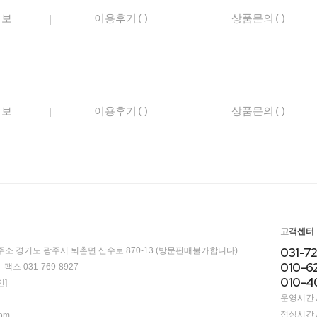
정보
이용후기()
상품문의()
정보
이용후기()
상품문의()
고객센터
031-7
주소 경기도 광주시 퇴촌면 산수로 870-13 (방문판매불가합니다)
010-6
팩스 031-769-8927
010-4
]
운영시간 / 
점심시간 / 
com