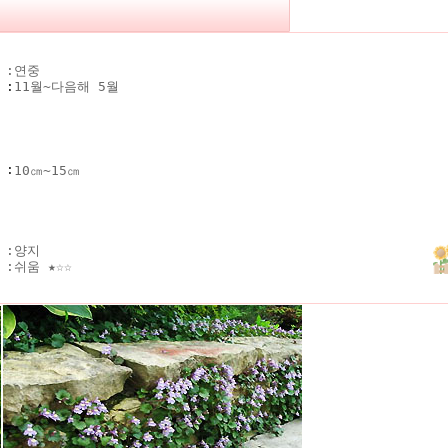
 :
연중
기
:
11월~다음해 5월
키
:
10㎝~15㎝
 :
양지
 :
쉬움 ★☆☆