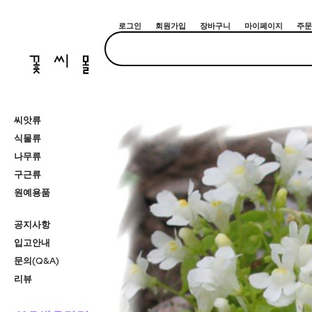
로그인
회원가입
장바구니
마이페이지
주문
씨앗류
식물류
나무류
구근류
원예용품
공지사항
입고안내
문의(Q&A)
리뷰