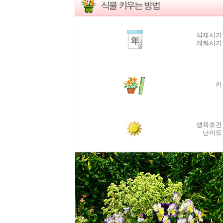
식재시기
개화시
생육조건
난이도