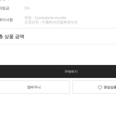
적립금
1%
학명 : Cymbalaria muralis
특이사항
포장단위 : 지름8cm연질화분/1개
총 상품 금액
구매하기
장바구니
관심상