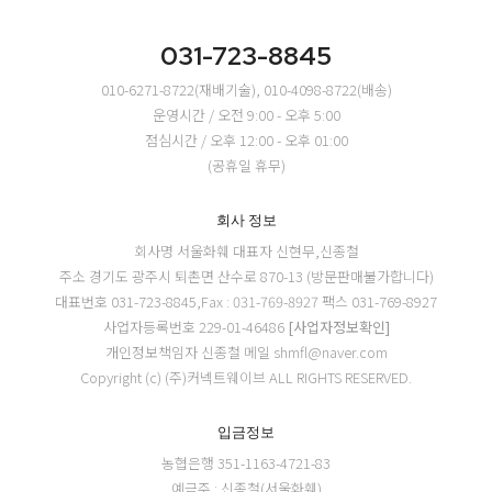
031-723-8845
010-6271-8722(재배기술), 010-4098-8722(배송)
운영시간 / 오전 9:00 - 오후 5:00
점심시간 / 오후 12:00 - 오후 01:00
(공휴일 휴무)
회사 정보
회사명 서울화훼
대표자 신현무,신종철
주소 경기도 광주시 퇴촌면 산수로 870-13 (방문판매불가합니다)
대표번호 031-723-8845,Fax : 031-769-8927
팩스 031-769-8927
사업자등록번호 229-01-46486
[사업자정보확인]
개인정보책임자 신종철
메일 shmfl@naver.com
Copyright (c) (주)커넥트웨이브 ALL RIGHTS RESERVED.
입금정보
농협은행 351-1163-4721-83
예금주 : 신종철(서울화훼)