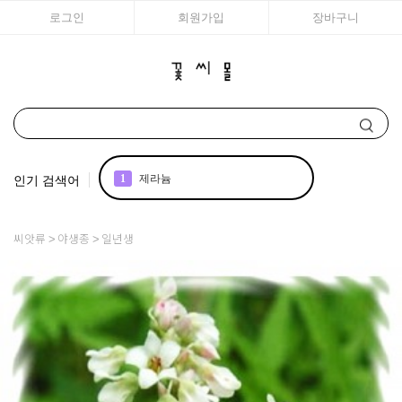
로그인
회원가입
장바구니
인기 검색어
1
제라늄
2
국화
씨앗류
야생종
일년생
3
아이비
4
매발톱
5
백합