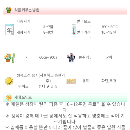
파종시기
발아온도
:
3~7월
:
18℃~20℃
개화시기
8~9월
발아기간
10~15 일
:
:
키
:
60㎝~90㎝
물주기 :
많이
생육조건
음지(서늘하고 습한기
:
후)
용도
:
화단,조경
난이도 :
쉽다 ★☆☆
＊ 메밀은 생장이 빨라 파종 후 10~12주면 무르익을 수 있습니
다.
＊ 생육이 강해 메마른 땅에서도 잘 적응하고 병충해도 적어 기
르기쉽니다.
＊ 열매를 이용할 뿐만 아니라 꿀이 많이 벌꿀의 좋은 밀원 식물