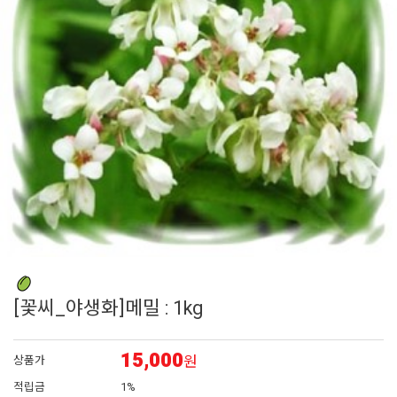
6
채송화
7
시계초
8
플록스
9
리갈
10
에키네시아
[꽃씨_야생화]메밀 : 1kg
15,000
원
상품가
적립금
1%