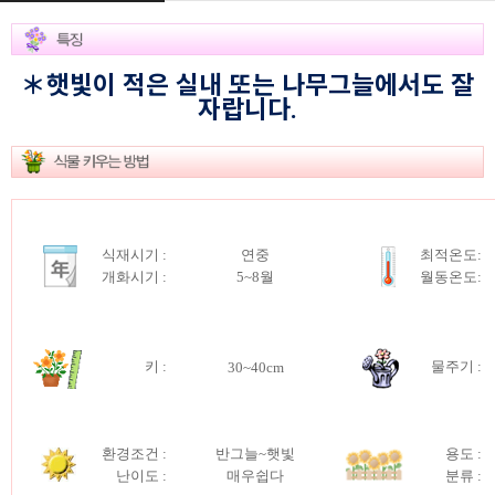
＊햇빛이 적은 실내 또는 나무그늘에서도 잘
자랍니다.
식재시기 :
연중
최적온도:
개화시기 :
5~8월
월동온도:
키 :
물주기 :
30~40cm
환경조건 :
반그늘~햇빛
용도 :
난이도 :
매우쉽다
분류 :