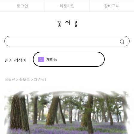
로그인
회원가입
장바구니
인기 검색어
1
제라늄
2
국화
식물류
꽃모종
다년생1
3
아이비
4
리갈
5
매발톱