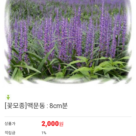
6
백합
7
시계초
8
채송화
9
숙근
10
해바라기
[꽃모종]맥문동 : 8cm분
2,000
원
상품가
적립금
1%