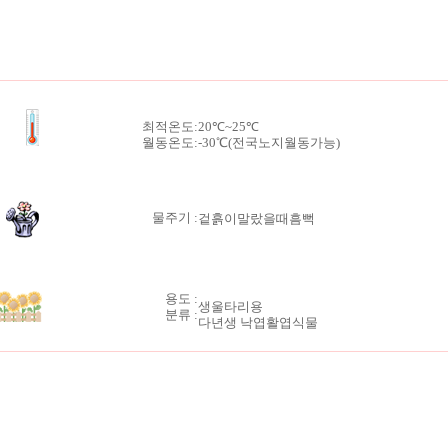
최적온도:
20℃~25℃
월동온도:
-30℃(전국노지월동가능)
물주기 :
겉흙이말랐을때흠뻑
용도 :
생울타리용
분류 :
다년생 낙엽활엽식물