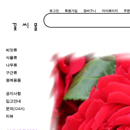
로그인
회원가입
장바구니
마이페이지
주문
씨앗류
식물류
나무류
구근류
원예용품
공지사항
입고안내
문의(Q&A)
리뷰