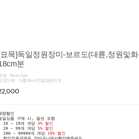
[묘목]독일정원장미-보르도(대륜,정원및화분
18cm분
영명 : Rosa hyb.
포장단위 : 지름18cm연질화분/1개
22,000
대량할인
동일상품 구매 시, 옵션 포함
· 10 ~ 19개 개당
3% 할인
· 20 ~ 99개 개당
5% 할인
· 100 ~ 99999개 개당
10% 할인
* 할인적용금액은 장바구니에서확인해주세요.