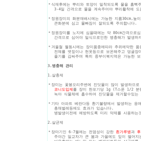
＊식재후에는 뿌리와 토양이 밀착되도록 물을 흠뻑주
3-4일 간격으로 물을 계속주어야 뿌리활착에 도
＊정원장미의 화분재배시에는 가능한 지름30cm,높이
큰화분에 심고 물빠짐이 잘되도록 주의합니다.
＊정원장미를 노지에 심을때에는 약 80cm간격으로심고
간격으로 심어야 밀식으로인한 병충해가 발생하지
＊겨울철 월동시에는 장미품종에따라 추위에약한 품
전체를 볏짚이나 헌옷등으로 보온해주고 덩굴장미는
줄기를 감싸주며 특히 중부이북지역은 가능한 보
3.병충해 관리
1.살충제
＊장미는 꽃봉오리주변에 진딧물이 많이 발생하므로
코니도입제
를 장미 한포기당 1g (T스푼 1/2
녹아 식물체에 흡수하여 진딧물을 제거할수있는 
＊기타 아파트 베란다등 환기불량에서 발생하는 응
총채벌레등에도 효과가 있습니다.
병발생이전에 예방하도록 미리 약제를 사용하는것
2.살균제
＊장마기인 6-7월에는 전염성이 강한
흰가루병
과
후
주야간 일교차가 큰 봄과 가을에도 잎이 떨어