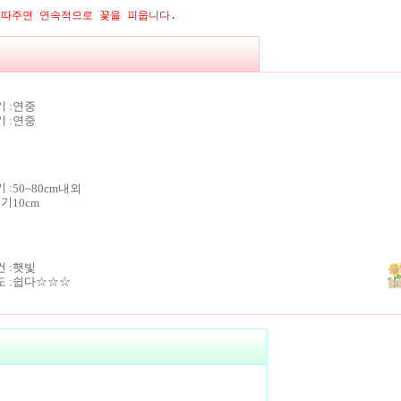
따주면 연속적으로 꽃을 피웁니다.
 :
연중
 :
연중
키 :
50~80cm내외
크기
10cm
 :
햇빛
 :
쉽다☆☆☆