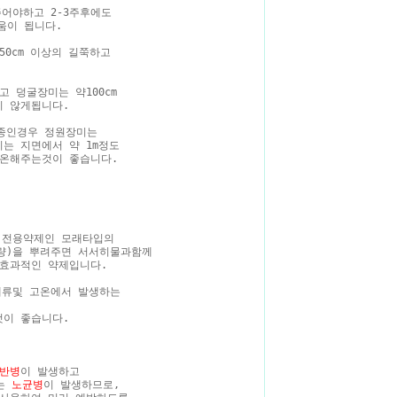
어야하고 2-3주후에도
움이 됩니다.
50cm 이상의 길쭉하고
 덩굴장미는 약100cm
 않게됩니다.
종인경우 정원장미는
 지면에서 약 1m정도
온해주는것이 좋습니다.
 전용약제인 모래타입의
 분량)을 뿌려주면 서서히물과함께
효과적인 약제입니다.
애류및 고온에서 발생하는
이 좋습니다.
반병
이 발생하고
지는
노균병
이 발생하므로,