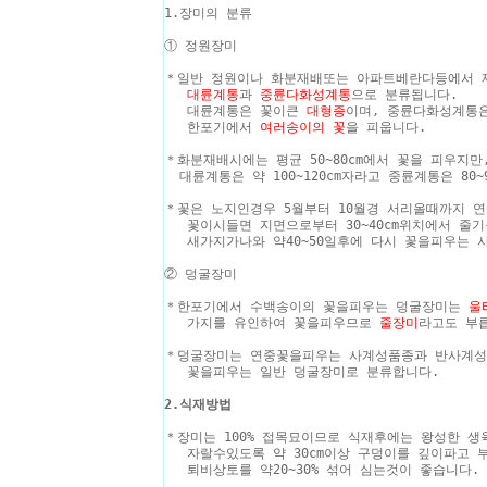
1.장미의 분류
① 정원장미
＊일반 정원이나 화분재배또는 아파트베란다등에서
대륜계통
과
중륜다화성계통
으로 분류됩니다.
대륜계통은 꽃이큰
대형종
이며, 중륜다화성계통은
한포기에서
여러송이의 꽃
을 피웁니다.
＊화분재배시에는 평균 50~80cm에서 꽃을 피우지
대륜계통은 약 100~120cm자라고 중륜계통은 80~
＊꽃은 노지인경우 5월부터 10월경 서리올때까지 
꽃이시들면 지면으로부터 30~40cm위치에서 줄기
새가지가나와 약40~50일후에 다시 꽃을피우는 사
② 덩굴장미
＊한포기에서 수백송이의 꽃을피우는 덩굴장미는
울
가지를 유인하여 꽃을피우므로
줄장미
라고도 부
＊덩굴장미는 연중꽃을피우는 사계성품종과 반사계성 
꽃을피우는 일반 덩굴장미로 분류합니다.
2.식재방법
＊장미는 100% 접목묘이므로 식재후에는 왕성한 
자랄수있도록 약 30cm이상 구덩이를 깊이파고 
퇴비상토를 약20~30% 섞어 심는것이 좋습니다.