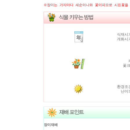
※장미는 가지마다 새순이나와 꽃이피므로 시든꽃을 
식재시기
개화시기
꽃
환경조건
난이도
장미재배