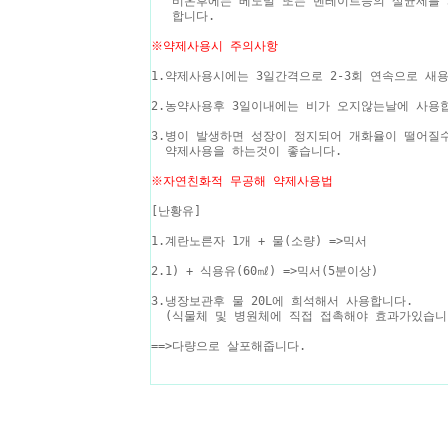
비온후에는 베노밀 또는 벤레이트등의 살균제를 
합니다.
※약제사용시 주의사항
1.약제사용시에는 3일간격으로 2-3회 연속으로 새
2.농약사용후 3일이내에는 비가 오지않는날에 사용
3.병이 발생하면 성장이 정지되어 개화율이 떨어질
약제사용을 하는것이 좋습니다.
※자연친화적 무공해 약제사용법
[난황유]
1.계란노른자 1개 + 물(소량) =>믹서
2.1) + 식용유(60㎖) =>믹서(5분이상)
3.냉장보관후 물 20L에 희석해서 사용합니다.
(식물체 및 병원체에 직접 접촉해야 효과가있습니
==>다량으로 살포해줍니다.