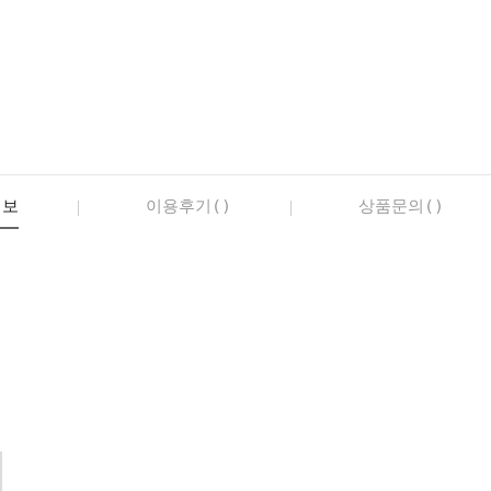
정보
이용후기()
상품문의()