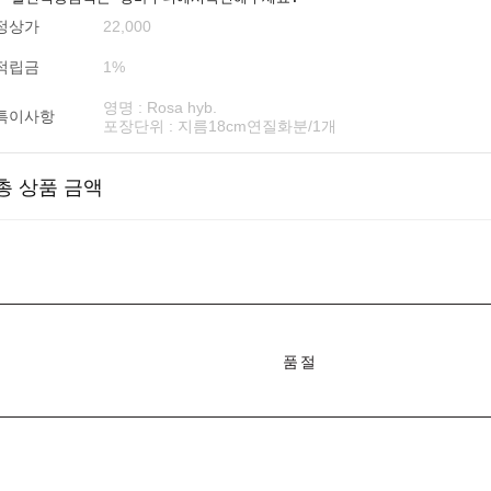
정상가
22,000
적립금
1%
영명 : Rosa hyb.
특이사항
포장단위 : 지름18cm연질화분/1개
총 상품 금액
품절