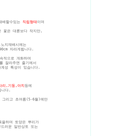
 재배할수있는
직립형태
이며
 꽃은 대륜보다 작지만,
만,노지재배시에는
90cm 자라게됩니다.
연속적으로 개화하며
를 잘라주면 줄기에서
계성 특성이 있습니다.
타리,기둥,아치
등에
릅니다.
그리고 초여름(5-6월)에만
생육을하며 토양은 뿌리가
부드러운 일반상토 또는